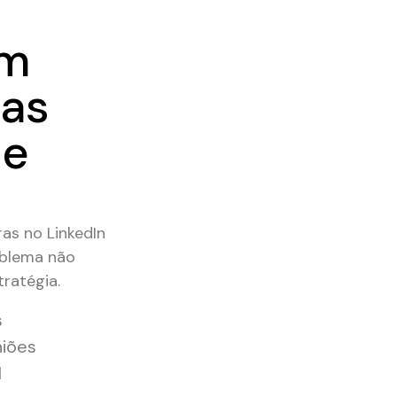
om
as
ue
as no LinkedIn
oblema não
tratégia.
s
niões
l