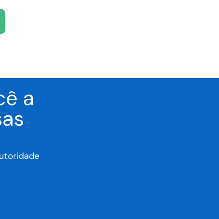
cê a
sas
utoridade
o