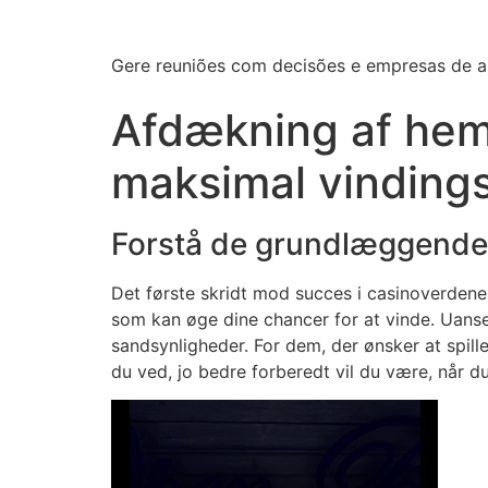
Gere reuniões com decisões e empresas de al
Afdækning af hem
maksimal vindings
Forstå de grundlæggende 
Det første skridt mod succes i casinoverdenen
som kan øge dine chancer for at vinde. Uanset 
sandsynligheder. For dem, der ønsker at spil
du ved, jo bedre forberedt vil du være, når d