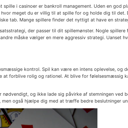
 spille i casinoer er bankroll management. Uden en god plan
 hvor meget du er villig til at spille for og holde dig til det
e tab. Mange spillere finder det nyttigt at have en strategi
tsstrategi, der passer til dit spillemønster. Nogle spillere
andre måske vælger en mere aggressiv strategi. Uanset hvad
sesmæssige kontrol. Spil kan være en intens oplevelse, og de
 at forblive rolig og rationel. At blive for følelsesmæssig k
t er nødvendigt, og ikke lade sig påvirke af stemningen ved
se, men også hjælpe dig med at træffe bedre beslutninger un