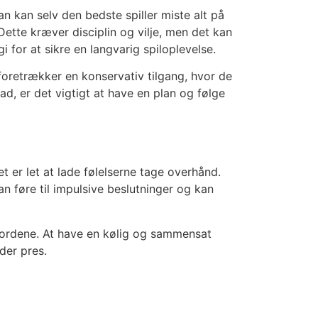
 kan selv den bedste spiller miste alt på
. Dette kræver disciplin og vilje, men det kan
 for at sikre en langvarig spiloplevelse.
 foretrækker en konservativ tilgang, hvor de
, er det vigtigt at have en plan og følge
t er let at lade følelserne tage overhånd.
an føre til impulsive beslutninger og kan
 bordene. At have en kølig og sammensat
der pres.