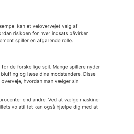
sempel kan et velovervejet valg af
ordan risikoen for hver indsats påvirker
ment spiller en afgørende rolle.
 for de forskellige spil. Mange spillere nyder
re bluffing og læse dine modstandere. Disse
t overveje, hvordan man vælger sin
gsprocenter end andre. Ved at vælge maskiner
llets volatilitet kan også hjælpe dig med at