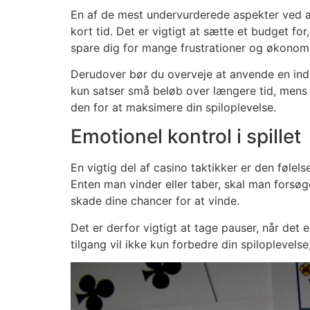
En af de mest undervurderede aspekter ved at
kort tid. Det er vigtigt at sætte et budget for,
spare dig for mange frustrationer og økonomisk
Derudover bør du overveje at anvende en indsa
kun satser små beløb over længere tid, mens 
den for at maksimere din spiloplevelse.
Emotionel kontrol i spillet
En vigtig del af casino taktikker er den følel
Enten man vinder eller taber, skal man forsøge
skade dine chancer for at vinde.
Det er derfor vigtigt at tage pauser, når de
tilgang vil ikke kun forbedre din spiloplevel