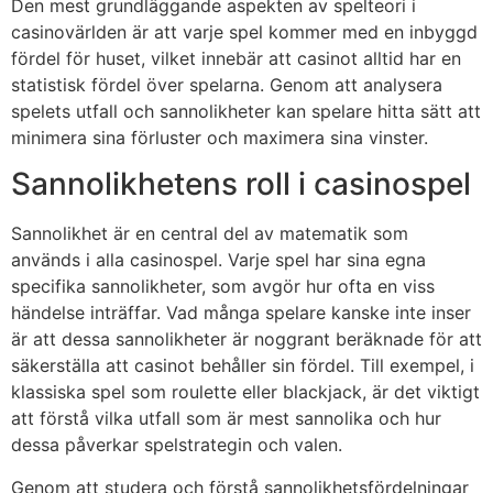
Den mest grundläggande aspekten av spelteori i
casinovärlden är att varje spel kommer med en inbyggd
fördel för huset, vilket innebär att casinot alltid har en
statistisk fördel över spelarna. Genom att analysera
spelets utfall och sannolikheter kan spelare hitta sätt att
minimera sina förluster och maximera sina vinster.
Sannolikhetens roll i casinospel
Sannolikhet är en central del av matematik som
används i alla casinospel. Varje spel har sina egna
specifika sannolikheter, som avgör hur ofta en viss
händelse inträffar. Vad många spelare kanske inte inser
är att dessa sannolikheter är noggrant beräknade för att
säkerställa att casinot behåller sin fördel. Till exempel, i
klassiska spel som roulette eller blackjack, är det viktigt
att förstå vilka utfall som är mest sannolika och hur
dessa påverkar spelstrategin och valen.
Genom att studera och förstå sannolikhetsfördelningar