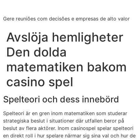
Gere reuniões com decisões e empresas de alto valor
Avslöja hemligheter
Den dolda
matematiken bakom
casino spel
Spelteori och dess innebörd
Spelteori är en gren inom matematiken som studerar
strategiska beslut i situationer där utfallen beror på
beslut av flera aktörer. Inom casinospel spelar spelteori
en direkt roll i hur spelare närmar sig sina val och hur de