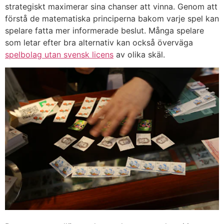
strategiskt maximerar sina chanser att vinna. Genom att
förstå de matematiska principerna bakom varje spel kan
spelare fatta mer informerade beslut. Många spelare
som letar efter bra alternativ kan också överväga
spelbolag utan svensk licens
av olika skäl.