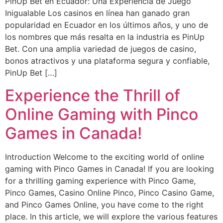
PinUp Bet en Ecuador: Una Experiencia de Juego
Inigualable Los casinos en línea han ganado gran
popularidad en Ecuador en los últimos años, y uno de
los nombres que más resalta en la industria es PinUp
Bet. Con una amplia variedad de juegos de casino,
bonos atractivos y una plataforma segura y confiable,
PinUp Bet […]
Experience the Thrill of
Online Gaming with Pinco
Games in Canada!
Introduction Welcome to the exciting world of online
gaming with Pinco Games in Canada! If you are looking
for a thrilling gaming experience with Pinco Game,
Pinco Games, Casino Online Pinco, Pinco Casino Game,
and Pinco Games Online, you have come to the right
place. In this article, we will explore the various features