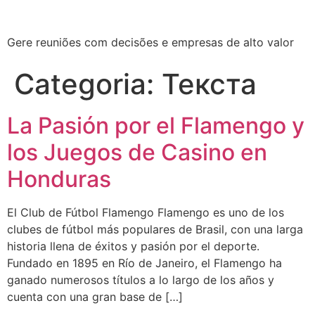
Gere reuniões com decisões e empresas de alto valor
Categoria:
Текста
La Pasión por el Flamengo y
los Juegos de Casino en
Honduras
El Club de Fútbol Flamengo Flamengo es uno de los
clubes de fútbol más populares de Brasil, con una larga
historia llena de éxitos y pasión por el deporte.
Fundado en 1895 en Río de Janeiro, el Flamengo ha
ganado numerosos títulos a lo largo de los años y
cuenta con una gran base de […]