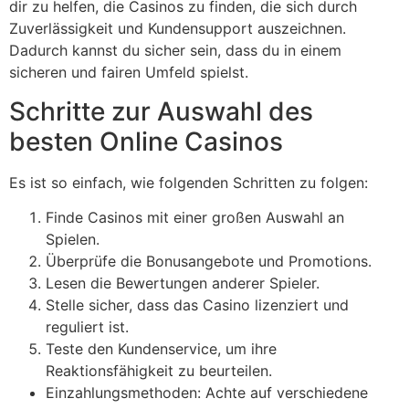
dir zu helfen, die Casinos zu finden, die sich durch
Zuverlässigkeit und Kundensupport auszeichnen.
Dadurch kannst du sicher sein, dass du in einem
sicheren und fairen Umfeld spielst.
Schritte zur Auswahl des
besten Online Casinos
Es ist so einfach, wie folgenden Schritten zu folgen:
Finde Casinos mit einer großen Auswahl an
Spielen.
Überprüfe die Bonusangebote und Promotions.
Lesen die Bewertungen anderer Spieler.
Stelle sicher, dass das Casino lizenziert und
reguliert ist.
Teste den Kundenservice, um ihre
Reaktionsfähigkeit zu beurteilen.
Einzahlungsmethoden: Achte auf verschiedene