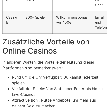
Chat
Casino
800+ Spiele
Willkommensbonus
Email
B
von 150€
und
Telefon
Zusätzliche Vorteile von
Online Casinos
In anderen Worten, die Vorteile der Nutzung dieser
Plattformen sind bemerkenswert:
Rund um die Uhr verfügbar: Du kannst jederzeit
spielen.
Vielfalt der Spiele: Von Slots über Poker bis hin zu
Live-Casinos.
Attraktive Boni: Nutze Angebote, um mehr aus
deinem Geld zu machen.