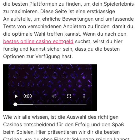
die besten Plattformen zu finden, um dein Spielerlebnis
zu maximieren. Diese Seite ist eine erstklassige
Anlaufstelle, um ehrliche Bewertungen und umfassende
Tests von verschiedenen Anbietern zu finden, damit du
die optimale Wahl treffen kannst. Wenn du nach den
bestes online casino echtgeld
suchst, wirst du hier
fündig und kannst sicher sein, dass du die besten
Optionen zur Verfügung hast.
Wie wir alle wissen, ist die Auswahl des richtigen
Casinos entscheidend für den Erfolg und den Spaß
beim Spielen. Hier präsentieren wir dir die besten
Casinos, wo du ohne Einschränkungen spielen kannst,