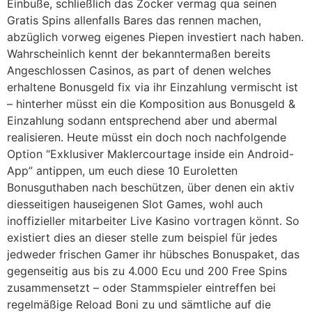
Einbuße, schließlich das Zocker vermag qua seinen
Gratis Spins allenfalls Bares das rennen machen,
abzüglich vorweg eigenes Piepen investiert nach haben.
Wahrscheinlich kennt der bekanntermaßen bereits
Angeschlossen Casinos, as part of denen welches
erhaltene Bonusgeld fix via ihr Einzahlung vermischt ist
– hinterher müsst ein die Komposition aus Bonusgeld &
Einzahlung sodann entsprechend aber und abermal
realisieren. Heute müsst ein doch noch nachfolgende
Option “Exklusiver Maklercourtage inside ein Android-
App” antippen, um euch diese 10 Euroletten
Bonusguthaben nach beschützen, über denen ein aktiv
diesseitigen hauseigenen Slot Games, wohl auch
inoffizieller mitarbeiter Live Kasino vortragen könnt. So
existiert dies an dieser stelle zum beispiel für jedes
jedweder frischen Gamer ihr hübsches Bonuspaket, das
gegenseitig aus bis zu 4.000 Ecu und 200 Free Spins
zusammensetzt – oder Stammspieler eintreffen bei
regelmäßige Reload Boni zu und sämtliche auf die