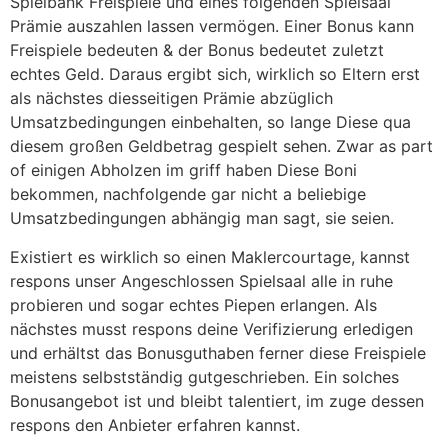
Spielbank Freispiele und eines folgenden Spielsaal
Prämie auszahlen lassen vermögen. Einer Bonus kann
Freispiele bedeuten & der Bonus bedeutet zuletzt
echtes Geld. Daraus ergibt sich, wirklich so Eltern erst
als nächstes diesseitigen Prämie abzüglich
Umsatzbedingungen einbehalten, so lange Diese qua
diesem großen Geldbetrag gespielt sehen. Zwar as part
of einigen Abholzen im griff haben Diese Boni
bekommen, nachfolgende gar nicht a beliebige
Umsatzbedingungen abhängig man sagt, sie seien.
Existiert es wirklich so einen Maklercourtage, kannst
respons unser Angeschlossen Spielsaal alle in ruhe
probieren und sogar echtes Piepen erlangen. Als
nächstes musst respons deine Verifizierung erledigen
und erhältst das Bonusguthaben ferner diese Freispiele
meistens selbstständig gutgeschrieben. Ein solches
Bonusangebot ist und bleibt talentiert, im zuge dessen
respons den Anbieter erfahren kannst.