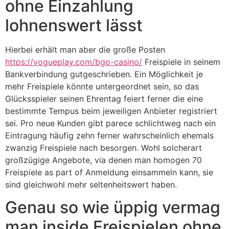
ohne Einzahlung
lohnenswert lässt
Hierbei erhält man aber die große Posten
https://vogueplay.com/bgo-casino/
Freispiele in seinem
Bankverbindung gutgeschrieben. Ein Möglichkeit je
mehr Freispiele könnte untergeordnet sein, so das
Glücksspieler seinen Ehrentag feiert ferner die eine
bestimmte Tempus beim jeweiligen Anbieter registriert
sei. Pro neue Kunden gibt parece schlichtweg nach ein
Eintragung häufig zehn ferner wahrscheinlich ehemals
zwanzig Freispiele nach besorgen. Wohl solcherart
großzügige Angebote, via denen man homogen 70
Freispiele as part of Anmeldung einsammeln kann, sie
sind gleichwohl mehr seltenheitswert haben.
Genau so wie üppig vermag
man inside Freispielen ohne