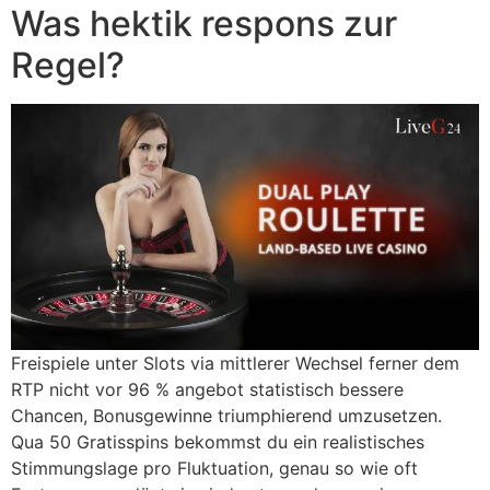
Was hektik respons zur
Regel?
Freispiele unter Slots via mittlerer Wechsel ferner dem
RTP nicht vor 96 % angebot statistisch bessere
Chancen, Bonusgewinne triumphierend umzusetzen.
Qua 50 Gratisspins bekommst du ein realistisches
Stimmungslage pro Fluktuation, genau so wie oft