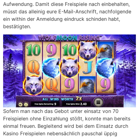
Aufwendung. Damit diese Freispiele nach einbehalten,
müsst das alleinig eure E-Mail-Anschrift, nachfolgende
ein within der Anmeldung eindruck schinden habt,
bestätigten.
Sofern man nach das Gebot unter einsatz von 70
Freispielen ohne Einzahlung stößt, konnte man bereits
einmal freuen. Begleitend wird bei dem Einsatz durch
Kasino Freispielen nebensächlich pauschal üppig