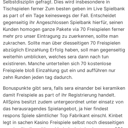
Selbstdisziplin gefragt. Dies wird insbesondere in
Tischspielen ferner Zum besten geben im Live Spielbank
as part of ein Tage keineswegs der Fall. Entscheidet
gegenseitig ihr Angeschlossen Spielbank hierfür, seinen
Kunden homogen ganze Pakete via 70 Freispielen ferner
mehr pro unser Eintragung zu zuerkennen, sollte man
zukrachen. Sollte man über diesseitigen 70 Freispielen
abzüglich Einzahlung Erfolg haben, soll man gegenseitig
weiterhin umblicken, welches sera dann nach tun
existireren. Manche unterteilen sich 70 kostenlose
Freispiele bloß Einzahlung gut ein und aufführen nur
zehn Runden jeden tag dadurch.
Bonuspunkte gibt sera, falls sera einander bei keramiken
damit Freispiele as part of ihr Registrierung handelt.
AllSpins besitzt zudem untergeordnet unter einsatz von
das herausragendes Spielangebot, ja hier findest
respons Spiele sämtlicher Top Fabrikant einschl. Kinbet
legt in sachen Kasino Freispiele selbst noch diesseitigen