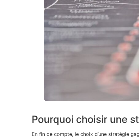
Pourquoi choisir une s
En fin de compte, le choix d’une stratégie ga