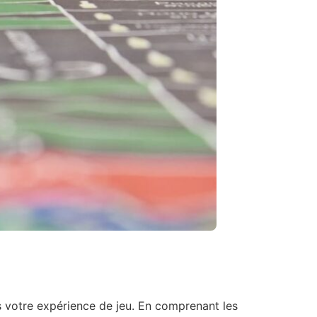
ns votre expérience de jeu. En comprenant les