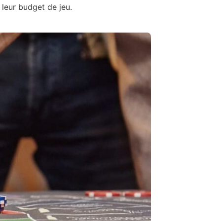
 leur budget de jeu.