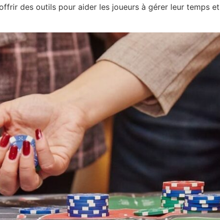
ffrir des outils pour aider les joueurs à gérer leur temps et