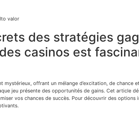
to valor
rets des stratégies ga
es casinos est fascina
 mystérieux, offrant un mélange d’excitation, de chance et 
haque jeu présente des opportunités de gains. Cet article d
imiser vos chances de succès. Pour découvrir des options i
tivants.