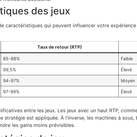
tiques des jeux
 de caractéristiques qui peuvent influencer votre expérience
Taux de retour (RTP)
85-98%
Faible
99,5%
Élevé
94-97%
Moyen
97-99%
Élevé
ificatives entre les jeux. Les jeux avec un haut RTP, comme 
 stratégie est appliquée. À l’inverse, les machines à sous,
ndre les gains moins prévisibles.