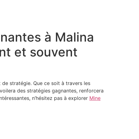
gnantes à Malina
nt et souvent
de stratégie. Que ce soit à travers les
évoilera des stratégies gagnantes, renforcera
ntéressantes, n’hésitez pas à explorer
Mine