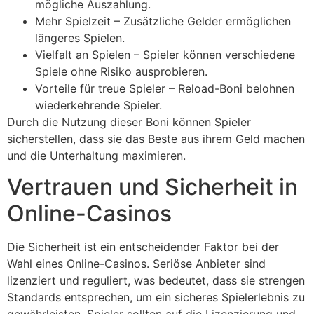
mögliche Auszahlung.
Mehr Spielzeit – Zusätzliche Gelder ermöglichen
längeres Spielen.
Vielfalt an Spielen – Spieler können verschiedene
Spiele ohne Risiko ausprobieren.
Vorteile für treue Spieler – Reload-Boni belohnen
wiederkehrende Spieler.
Durch die Nutzung dieser Boni können Spieler
sicherstellen, dass sie das Beste aus ihrem Geld machen
und die Unterhaltung maximieren.
Vertrauen und Sicherheit in
Online-Casinos
Die Sicherheit ist ein entscheidender Faktor bei der
Wahl eines Online-Casinos. Seriöse Anbieter sind
lizenziert und reguliert, was bedeutet, dass sie strengen
Standards entsprechen, um ein sicheres Spielerlebnis zu