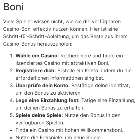
Boni
Viele Spieler wissen nicht, wie sie die verfügbaren
Casino-Boni effektiv nutzen können. Hier ist eine
Schritt-für-Schritt-Anleitung, um das Beste aus Ihrem
Casino-Bonus herauszuholen:
Wähle ein Casino:
Recherchiere und finde ein
lizenziertes Casino mit attraktiven Boni.
Registriere dich:
Erstelle ein Konto, indem du die
erforderlichen Informationen eingibst.
Überprüfe dein Konto:
Bestätige deine Identität,
um den Bonus zu aktivieren.
Lege eine Einzahlung fest:
Tätige eine Einzahlung,
um deinen Bonus zu erhalten.
Spiele deine Spiele:
Nutze den Bonus in den
verfügbaren Spielen.
Finde ein Casino mit hohen Willkommensboni.
Nutze die Freispiele, um neue Spiele