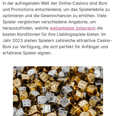
In der aufregenden Welt der Online-Casinos sind Boni
und Promotions entscheidend, um das Spielerlebnis zu
optimieren und die Gewinnchancen zu erhöhen. Viele
Spieler vergleichen verschiedene Angebote, um
herauszufinden, welche
wettanbieter österreich
die
besten Konditionen für ihre Lieblingsspiele bieten. Im
Jahr 2023 stehen Spielern zahlreiche attraktive Casino-
Boni zur Verfügung, die sich perfekt für Anfänger und
erfahrene Spieler eignen.