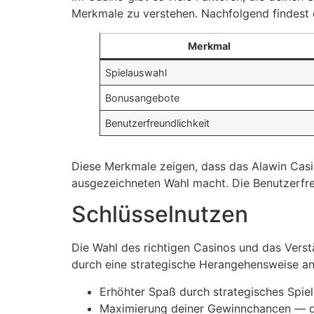
Merkmale zu verstehen. Nachfolgend findest 
Merkmal
Spielauswahl
Bonusangebote
Benutzerfreundlichkeit
Diese Merkmale zeigen, dass das Alawin Casi
ausgezeichneten Wahl macht. Die Benutzerfreun
Schlüsselnutzen
Die Wahl des richtigen Casinos und das Verstän
durch eine strategische Herangehensweise an 
Erhöhter Spaß durch strategisches Spiel
Maximierung deiner Gewinnchancen — du