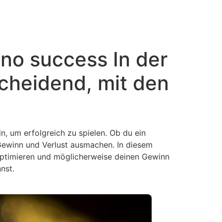
ino success In der
scheidend, mit den
n, um erfolgreich zu spielen. Ob du ein
 Gewinn und Verlust ausmachen. In diesem
 optimieren und möglicherweise deinen Gewinn
nst.