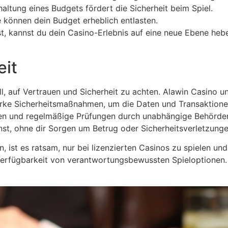
altung eines Budgets fördert die Sicherheit beim Spiel.
können dein Budget erheblich entlasten.
t, kannst du dein Casino-Erlebnis auf eine neue Ebene heben
eit
ll, auf Vertrauen und Sicherheit zu achten. Alawin Casino 
arke Sicherheitsmaßnahmen, um die Daten und Transaktione
 und regelmäßige Prüfungen durch unabhängige Behörden. 
nst, ohne dir Sorgen um Betrug oder Sicherheitsverletzun
n, ist es ratsam, nur bei lizenzierten Casinos zu spielen 
 Verfügbarkeit von verantwortungsbewussten Spieloptionen.