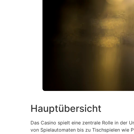
Hauptübersicht
Das Casino spielt eine zentrale Rolle in der U
von Spielautomaten bis zu Tischspielen wie P