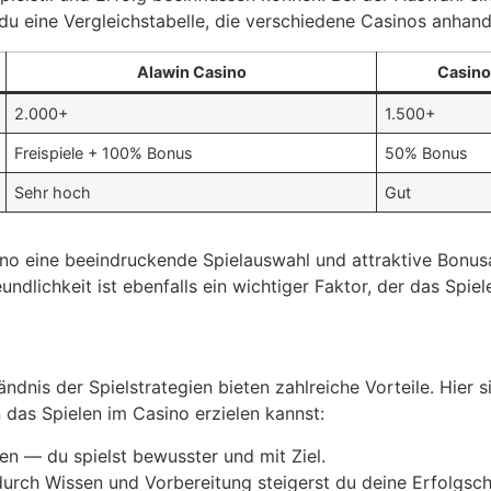
du eine Vergleichstabelle, die verschiedene Casinos anhan
Alawin Casino
Casino
2.000+
1.500+
Freispiele + 100% Bonus
50% Bonus
Sehr hoch
Gut
no eine beeindruckende Spielauswahl und attraktive Bonusa
dlichkeit ist ebenfalls ein wichtiger Faktor, der das Spiele
dnis der Spielstrategien bieten zahlreiche Vorteile. Hier si
das Spielen im Casino erzielen kannst:
en — du spielst bewusster und mit Ziel.
rch Wissen und Vorbereitung steigerst du deine Erfolgsc