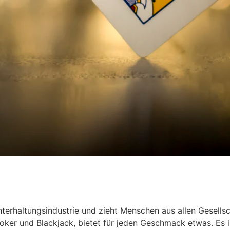
nterhaltungsindustrie und zieht Menschen aus allen Gesellsc
oker und Blackjack, bietet für jeden Geschmack etwas. Es i