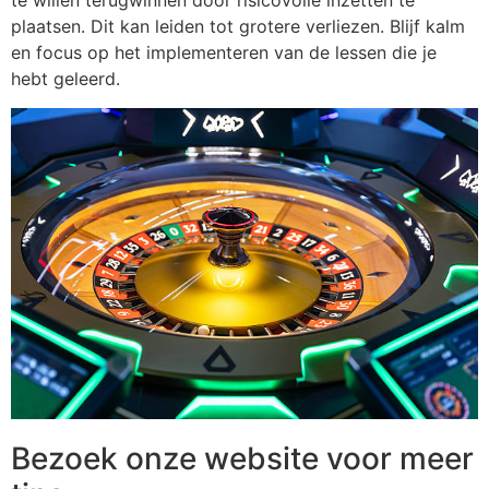
te willen terugwinnen door risicovolle inzetten te
plaatsen. Dit kan leiden tot grotere verliezen. Blijf kalm
en focus op het implementeren van de lessen die je
hebt geleerd.
Bezoek onze website voor meer