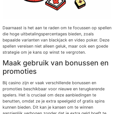
Daarnaast is het aan te raden om te focussen op spellen
die hoge uitbetalingspercentages bieden, zoals
bepaalde varianten van blackjack en video poker. Deze
spellen vereisen niet alleen geluk, maar ook een goede
strategie om je kans op winst te vergroten.
Maak gebruik van bonussen en
promoties
Bij casino zijn er vaak verschillende bonussen en
promoties beschikbaar voor nieuwe en terugkerende
spelers. Het is cruciaal om deze aanbiedingen te
benutten, omdat ze je extra speelgeld of gratis spins
kunnen bieden. Dit kan je kansen om te winnen
aanzienlijk verhogen zonder dat je extra geld hoeft te