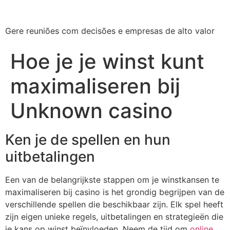
Gere reuniões com decisões e empresas de alto valor
Hoe je je winst kunt
maximaliseren bij
Unknown casino
Ken je de spellen en hun
uitbetalingen
Een van de belangrijkste stappen om je winstkansen te
maximaliseren bij casino is het grondig begrijpen van de
verschillende spellen die beschikbaar zijn. Elk spel heeft
zijn eigen unieke regels, uitbetalingen en strategieën die
je kans op winst beïnvloeden. Neem de tijd om
online