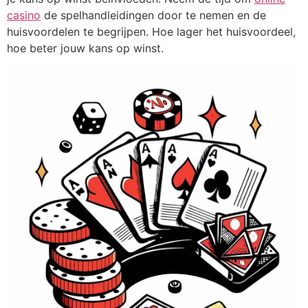
casino
de spelhandleidingen door te nemen en de
huisvoordelen te begrijpen. Hoe lager het huisvoordeel,
hoe beter jouw kans op winst.