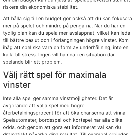
riskera din ekonomiska stabilitet.
Att hålla sig till en budget gör också att du kan fokusera
mer på spelet och mindre på pengarna. När du har en
tydlig plan kan du spela mer avslappnat, vilket kan leda
till bättre beslut och i förlängningen högre vinster. Kom
ihåg att spel ska vara en form av underhållning, inte en
källa till stress. Ingen vill hamna i en situation där
spelande blir ett problem.
Välj rätt spel för maximala
vinster
Inte alla spel ger samma vinstmöjligheter. Det är
avgörande att välja spel med högre
återbetalningsprocent för att öka chanserna att vinna.
Spelautomater, bordsspel och kortspel har alla olika
odds, och genom att göra ett informerat val kan du
dramatiskt påverka dina resultat. Till exempel erbjuder