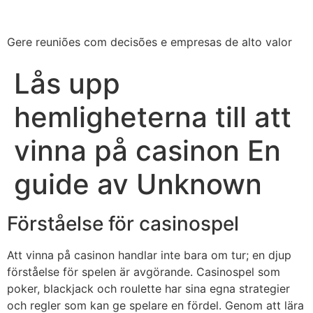
Gere reuniões com decisões e empresas de alto valor
Lås upp
hemligheterna till att
vinna på casinon En
guide av Unknown
Förståelse för casinospel
Att vinna på casinon handlar inte bara om tur; en djup
förståelse för spelen är avgörande. Casinospel som
poker, blackjack och roulette har sina egna strategier
och regler som kan ge spelare en fördel. Genom att lära