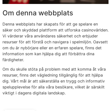
Om denna webbplats
Denna webbplats har skapats för att ge spelare en
säker och skyddad plattform att utforska casinovärlden.
Vi värderar våra användares säkerhet och erbjuder
resurser för att förstå och navigera i spelmiljön. Oavsett
om du är nybörjare eller en erfaren spelare, finns det
information som kan hjälpa dig att förbättra dina
färdigheter.
Om du skulle stöta på problem med att komma åt våra
resurser, finns det vägledning tillgänglig för att hjälpa
dig. Vårt mål är att säkerställa en trygg och informativ
spelupplevelse för alla våra besökare, vilket är särskilt
viktigt i dagens digitala landskap.