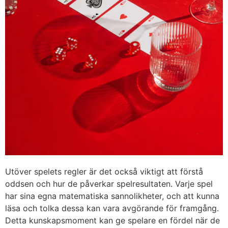
Utöver spelets regler är det också viktigt att förstå
oddsen och hur de påverkar spelresultaten. Varje spel
har sina egna matematiska sannolikheter, och att kunna
läsa och tolka dessa kan vara avgörande för framgång.
Detta kunskapsmoment kan ge spelare en fördel när de