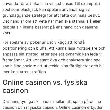
använda för att öka sina vinstchanser. Till exempel, i
spel som blackjack kan spelare använda sig av
grundläggande strategi för att fatta optimala beslut.
Det handlar om att veta när man ska stanna, slå eller
dubbla sin insats baserat på ens hand och dealerns
kort.
För spelare av poker är det viktigt att förstå
positionering och bluffs. Att kunna läsa motspelare och
anpassa sin strategi efter spelets dynamik kan leda till
framgångar. Att konstant öva och analysera sina spel
kan hjälpa spelare att utveckla sina färdigheter och bli
mer konkurrenskraftiga.
Online casinon vs. fysiska
casinon
Det finns tydliga skillnader mellan att spela på online
casinon och i fysiska casinon. Online casinon erbjuder