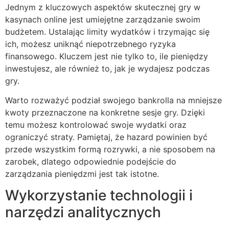
Jednym z kluczowych aspektów skutecznej gry w
kasynach online jest umiejętne zarządzanie swoim
budżetem. Ustalając limity wydatków i trzymając się
ich, możesz uniknąć niepotrzebnego ryzyka
finansowego. Kluczem jest nie tylko to, ile pieniędzy
inwestujesz, ale również to, jak je wydajesz podczas
gry.
Warto rozważyć podział swojego bankrolla na mniejsze
kwoty przeznaczone na konkretne sesje gry. Dzięki
temu możesz kontrolować swoje wydatki oraz
ograniczyć straty. Pamiętaj, że hazard powinien być
przede wszystkim formą rozrywki, a nie sposobem na
zarobek, dlatego odpowiednie podejście do
zarządzania pieniędzmi jest tak istotne.
Wykorzystanie technologii i
narzędzi analitycznych