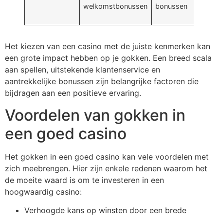
welkomstbonussen
bonussen
gee
bon
Het kiezen van een casino met de juiste kenmerken kan
een grote impact hebben op je gokken. Een breed scala
aan spellen, uitstekende klantenservice en
aantrekkelijke bonussen zijn belangrijke factoren die
bijdragen aan een positieve ervaring.
Voordelen van gokken in
een goed casino
Het gokken in een goed casino kan vele voordelen met
zich meebrengen. Hier zijn enkele redenen waarom het
de moeite waard is om te investeren in een
hoogwaardig casino:
Verhoogde kans op winsten door een brede