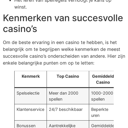
Het leren van spelregels verhoogt je kans op
winst.
Kenmerken van succesvolle
casino’s
Om de beste ervaring in een casino te hebben, is het
belangrijk om te begrijpen welke kenmerken de meest
succesvolle casino’s onderscheiden van andere. Hier zijn
enkele belangrijke punten om op te letten:
Kenmerk
Top Casino
Gemiddeld
Ond
Casino
C
Spelselectie
Meer dan 2000
1000-2000
Mind
spellen
spellen
1000
Klantenservice
24/7 beschikbaar
Beperkte
Slec
uren
resp
Bonussen
Aantrekkelijke
Gemiddelde
Wein