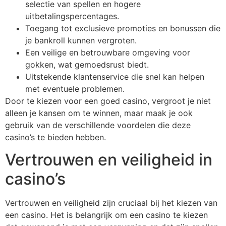
selectie van spellen en hogere
uitbetalingspercentages.
Toegang tot exclusieve promoties en bonussen die
je bankroll kunnen vergroten.
Een veilige en betrouwbare omgeving voor
gokken, wat gemoedsrust biedt.
Uitstekende klantenservice die snel kan helpen
met eventuele problemen.
Door te kiezen voor een goed casino, vergroot je niet
alleen je kansen om te winnen, maar maak je ook
gebruik van de verschillende voordelen die deze
casino’s te bieden hebben.
Vertrouwen en veiligheid in
casino’s
Vertrouwen en veiligheid zijn cruciaal bij het kiezen van
een casino. Het is belangrijk om een casino te kiezen