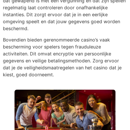
dat gewapend is met een vergunning en dat zijn spellen
regelmatig laat controleren door onafhankelijke
instanties. Dit zorgt ervoor dat je in een eerlijke
omgeving speelt en dat jouw gegevens goed worden
beschermd.
Bovendien bieden gerenommeerde casino’s vaak
bescherming voor spelers tegen frauduleuze
activiteiten. Dit omvat encryptie van persoonlijke
gegevens en veilige betalingsmethoden. Zorg ervoor
dat je de veiligheidsmaatregelen van het casino dat je
kiest, goed doorneemt.