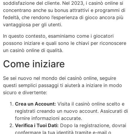
soddisfazione del cliente. Nel 2023, i casinò online si
concentrano anche su bonus attrattivi e programmi di
fedeltà, che rendono l’esperienza di gioco ancora più
vantaggiosa per gli utenti.
In questo contesto, esaminiamo come i giocatori
possono iniziare e quali sono le chiavi per riconoscere
un casinò online di qualità.
Come iniziare
Se sei nuovo nel mondo dei casinò online, seguire
questi semplici passaggi ti aiuterà a iniziare in modo
sicuro e divertente:
Crea un Account:
Visita il casinò online scelto e
registrati creando un nuovo account. Assicurati di
fornire informazioni accurate.
Verifica i Tuoi Dati:
Dopo la registrazione, dovrai
confermare la tua identità tramite e-mail o