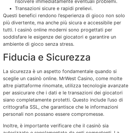
risolvere immediatamente eventuali problemi.
Transazioni sicure e rapidi prelievi.
Questi benefici rendono l’esperienza di gioco non solo
più divertente, ma anche più sicura e accessibile per
tutti. I casinò online moderni sono progettati per
soddisfare le esigenze dei giocatori e garantire un
ambiente di gioco senza stress.
Fiducia e Sicurezza
La sicurezza è un aspetto fondamentale quando si
sceglie un casinò online. MrWest Casino, come molte
altre piattaforme rinomate, utilizza tecnologie avanzate
per assicurare che i dati e le transazioni dei giocatori
siano completamente protetti. Questo include l’uso di
crittografia SSL, che garantisce che le informazioni
personali non possano essere compromesse.
Inoltre, è importante verificare che il casinò sia
autorizzato e regolamentato da enti competenti. La