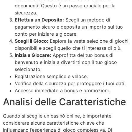
documenti. Questo è un passo cruciale per la
sicurezza.
Effettua un Deposito:
Scegli un metodo di
pagamento sicuro e deposita un importo sul tuo
conto per iniziare a giocare.
Scegli il Gioco:
Esplora la vasta selezione di giochi
disponibili e scegli quello che ti interessa di più.
Inizia a Giocare:
Approfitta del tuo bonus di
benvenuto e inizia a divertirti con il tuo gioco
selezionato.
Registrazione semplice e veloce.
Verifica della sicurezza per proteggere i tuoi dati.
Accesso immediato a bonus e promozioni.
Analisi delle Caratteristiche
Quando si sceglie un casinò online, è importante
considerare alcune caratteristiche chiave che
influenzano l’esperienza di gioco complessiva. Di