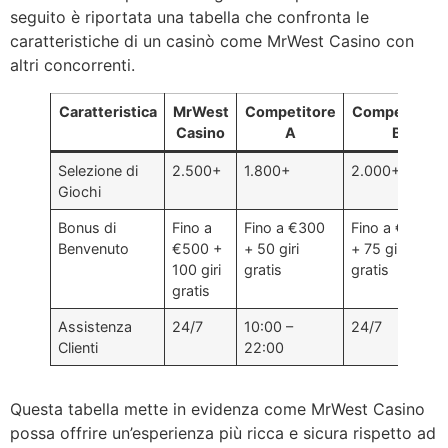
seguito è riportata una tabella che confronta le
caratteristiche di un casinò come MrWest Casino con
altri concorrenti.
Caratteristica
MrWest
Competitore
Competitore
Casino
A
B
Selezione di
2.500+
1.800+
2.000+
Giochi
Bonus di
Fino a
Fino a €300
Fino a €400
Benvenuto
€500 +
+ 50 giri
+ 75 giri
100 giri
gratis
gratis
gratis
Assistenza
24/7
10:00 –
24/7
Clienti
22:00
Questa tabella mette in evidenza come MrWest Casino
possa offrire un’esperienza più ricca e sicura rispetto ad