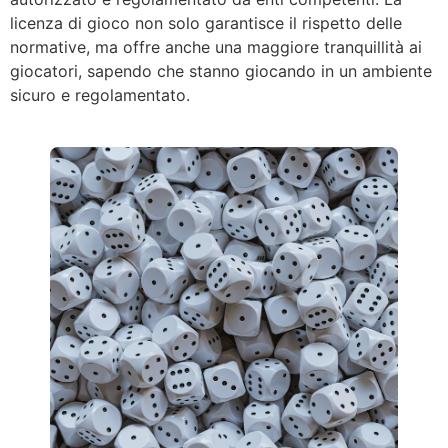
licenza di gioco non solo garantisce il rispetto delle
normative, ma offre anche una maggiore tranquillità ai
giocatori, sapendo che stanno giocando in un ambiente
sicuro e regolamentato.