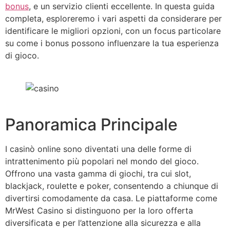
bonus
, e un servizio clienti eccellente. In questa guida
completa, esploreremo i vari aspetti da considerare per
identificare le migliori opzioni, con un focus particolare
su come i bonus possono influenzare la tua esperienza
di gioco.
Panoramica Principale
I casinò online sono diventati una delle forme di
intrattenimento più popolari nel mondo del gioco.
Offrono una vasta gamma di giochi, tra cui slot,
blackjack, roulette e poker, consentendo a chiunque di
divertirsi comodamente da casa. Le piattaforme come
MrWest Casino si distinguono per la loro offerta
diversificata e per l’attenzione alla sicurezza e alla