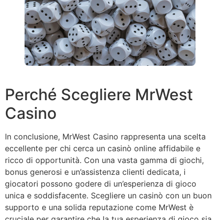
Perché Scegliere MrWest
Casino
In conclusione, MrWest Casino rappresenta una scelta
eccellente per chi cerca un casinò online affidabile e
ricco di opportunità. Con una vasta gamma di giochi,
bonus generosi e un’assistenza clienti dedicata, i
giocatori possono godere di un’esperienza di gioco
unica e soddisfacente. Scegliere un casinò con un buon
supporto e una solida reputazione come MrWest è
cruciale per garantire che la tua esperienza di gioco sia