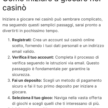
casinò
Iniziare a giocare nei casinò può sembrare complicato,
ma seguendo questi semplici passaggi, sarai pronto a
divertirti in pochissimo tempo.
Registrati:
Crea un account sul casinò online
scelto, fornendo i tuoi dati personali e un indirizzo
email valido.
Verifica il tuo account:
Completa il processo di
verifica seguendo le istruzioni via email. Questo
passaggio è fondamentale per garantire la
sicurezza.
Fai un deposito:
Scegli un metodo di pagamento
sicuro e fai il tuo primo deposito per iniziare a
giocare.
Seleziona il tuo gioco:
Naviga nella vasta offerta
di giochi e scegli quelli che ti interessano di più.