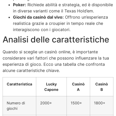
Poker:
Richiede abilità e strategia, ed è disponibile
in diverse varianti come il Texas Hold’em.
Giochi da casinò dal vivo:
Offrono un’esperienza
realistica grazie a croupier in tempo reale che
interagiscono con i giocatori.
Analisi delle caratteristiche
Quando si sceglie un casinò online, è importante
considerare vari fattori che possono influenzare la tua
esperienza di gioco. Ecco una tabella che confronta
alcune caratteristiche chiave.
Caratteristica
Lucky
Casinò
Casinò
Capone
A
B
Numero di
2000+
1500+
1800+
giochi