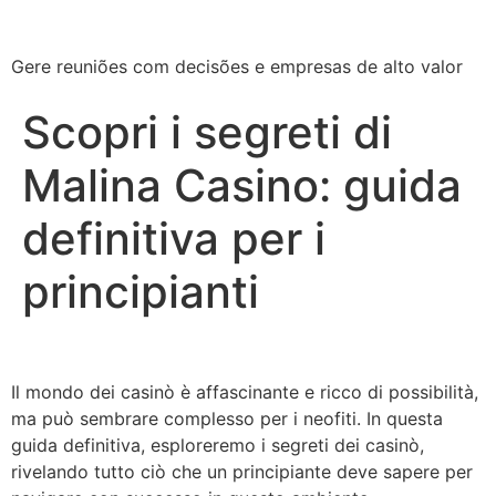
Gere reuniões com decisões e empresas de alto valor
Scopri i segreti di
Malina Casino: guida
definitiva per i
principianti
Il mondo dei casinò è affascinante e ricco di possibilità,
ma può sembrare complesso per i neofiti. In questa
guida definitiva, esploreremo i segreti dei casinò,
rivelando tutto ciò che un principiante deve sapere per