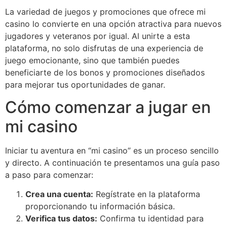
La variedad de juegos y promociones que ofrece mi
casino lo convierte en una opción atractiva para nuevos
jugadores y veteranos por igual. Al unirte a esta
plataforma, no solo disfrutas de una experiencia de
juego emocionante, sino que también puedes
beneficiarte de los bonos y promociones diseñados
para mejorar tus oportunidades de ganar.
Cómo comenzar a jugar en
mi casino
Iniciar tu aventura en “mi casino” es un proceso sencillo
y directo. A continuación te presentamos una guía paso
a paso para comenzar:
Crea una cuenta:
Regístrate en la plataforma
proporcionando tu información básica.
Verifica tus datos:
Confirma tu identidad para