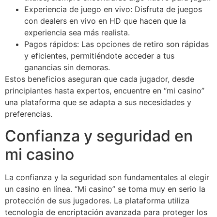
Experiencia de juego en vivo: Disfruta de juegos
con dealers en vivo en HD que hacen que la
experiencia sea más realista.
Pagos rápidos: Las opciones de retiro son rápidas
y eficientes, permitiéndote acceder a tus
ganancias sin demoras.
Estos beneficios aseguran que cada jugador, desde
principiantes hasta expertos, encuentre en “mi casino”
una plataforma que se adapta a sus necesidades y
preferencias.
Confianza y seguridad en
mi casino
La confianza y la seguridad son fundamentales al elegir
un casino en línea. “Mi casino” se toma muy en serio la
protección de sus jugadores. La plataforma utiliza
tecnología de encriptación avanzada para proteger los