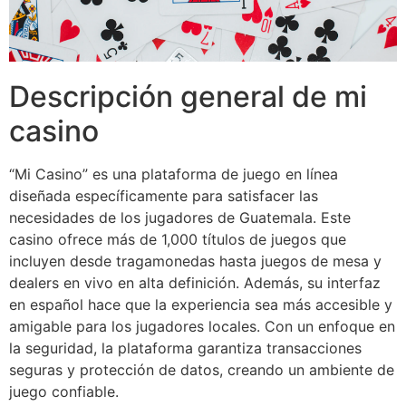
Descripción general de mi
casino
“Mi Casino” es una plataforma de juego en línea
diseñada específicamente para satisfacer las
necesidades de los jugadores de Guatemala. Este
casino ofrece más de 1,000 títulos de juegos que
incluyen desde tragamonedas hasta juegos de mesa y
dealers en vivo en alta definición. Además, su interfaz
en español hace que la experiencia sea más accesible y
amigable para los jugadores locales. Con un enfoque en
la seguridad, la plataforma garantiza transacciones
seguras y protección de datos, creando un ambiente de
juego confiable.