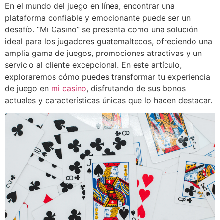
En el mundo del juego en línea, encontrar una
plataforma confiable y emocionante puede ser un
desafío. “Mi Casino” se presenta como una solución
ideal para los jugadores guatemaltecos, ofreciendo una
amplia gama de juegos, promociones atractivas y un
servicio al cliente excepcional. En este artículo,
exploraremos cómo puedes transformar tu experiencia
de juego en
mi casino
, disfrutando de sus bonos
actuales y características únicas que lo hacen destacar.