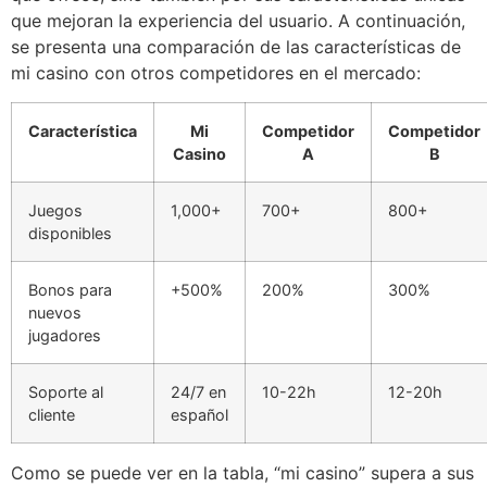
que mejoran la experiencia del usuario. A continuación,
se presenta una comparación de las características de
mi casino con otros competidores en el mercado:
Característica
Mi
Competidor
Competidor
Casino
A
B
Juegos
1,000+
700+
800+
disponibles
Bonos para
+500%
200%
300%
nuevos
jugadores
Soporte al
24/7 en
10-22h
12-20h
cliente
español
Como se puede ver en la tabla, “mi casino” supera a sus