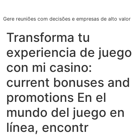
Gere reuniões com decisões e empresas de alto valor
Transforma tu
experiencia de juego
con mi casino:
current bonuses and
promotions En el
mundo del juego en
línea, encontr