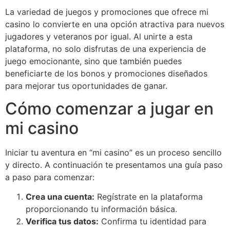
La variedad de juegos y promociones que ofrece mi
casino lo convierte en una opción atractiva para nuevos
jugadores y veteranos por igual. Al unirte a esta
plataforma, no solo disfrutas de una experiencia de
juego emocionante, sino que también puedes
beneficiarte de los bonos y promociones diseñados
para mejorar tus oportunidades de ganar.
Cómo comenzar a jugar en
mi casino
Iniciar tu aventura en “mi casino” es un proceso sencillo
y directo. A continuación te presentamos una guía paso
a paso para comenzar:
Crea una cuenta:
Regístrate en la plataforma
proporcionando tu información básica.
Verifica tus datos:
Confirma tu identidad para