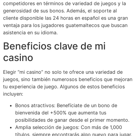
competidores en términos de variedad de juegos y la
generosidad de sus bonos. Además, el soporte al
cliente disponible las 24 horas en español es una gran
ventaja para los jugadores guatemaltecos que buscan
asistencia en su idioma.
Beneficios clave de mi
casino
Elegir “mi casino” no solo te ofrece una variedad de
juegos, sino también numerosos beneficios que mejoran
tu experiencia de juego. Algunos de estos beneficios
incluyen:
Bonos atractivos: Benefíciate de un bono de
bienvenida del +500% que aumenta tus
posibilidades de ganar desde el primer momento.
Amplia selección de juegos: Con más de 1,000
títulos, siempre encontrarás algo nuevo para jugar.