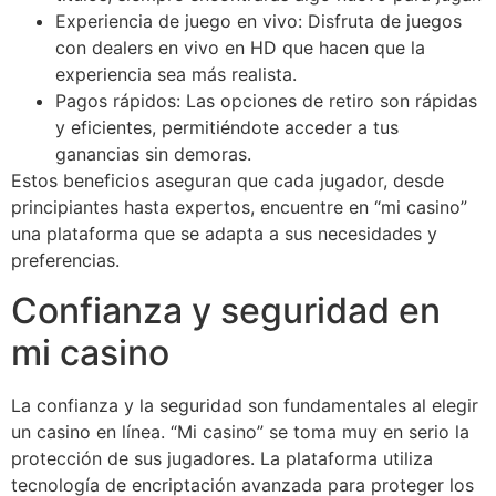
Experiencia de juego en vivo: Disfruta de juegos
con dealers en vivo en HD que hacen que la
experiencia sea más realista.
Pagos rápidos: Las opciones de retiro son rápidas
y eficientes, permitiéndote acceder a tus
ganancias sin demoras.
Estos beneficios aseguran que cada jugador, desde
principiantes hasta expertos, encuentre en “mi casino”
una plataforma que se adapta a sus necesidades y
preferencias.
Confianza y seguridad en
mi casino
La confianza y la seguridad son fundamentales al elegir
un casino en línea. “Mi casino” se toma muy en serio la
protección de sus jugadores. La plataforma utiliza
tecnología de encriptación avanzada para proteger los