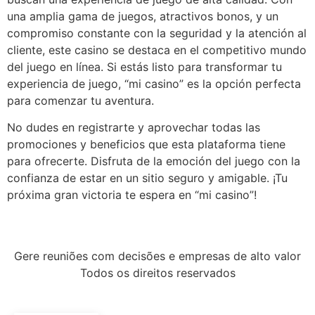
una amplia gama de juegos, atractivos bonos, y un
compromiso constante con la seguridad y la atención al
cliente, este casino se destaca en el competitivo mundo
del juego en línea. Si estás listo para transformar tu
experiencia de juego, “mi casino” es la opción perfecta
para comenzar tu aventura.
No dudes en registrarte y aprovechar todas las
promociones y beneficios que esta plataforma tiene
para ofrecerte. Disfruta de la emoción del juego con la
confianza de estar en un sitio seguro y amigable. ¡Tu
próxima gran victoria te espera en “mi casino”!
Gere reuniões com decisões e empresas de alto valor
Todos os direitos reservados