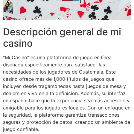
Descripción general de mi
casino
“Mi Casino” es una plataforma de juego en línea
diseñada específicamente para satisfacer las
necesidades de los jugadores de Guatemala. Este
casino ofrece más de 1,000 títulos de juegos que
incluyen desde tragamonedas hasta juegos de mesa y
dealers en vivo en alta definición. Además, su interfaz
en español hace que la experiencia sea más accesible y
amigable para los jugadores locales. Con un enfoque en
la seguridad, la plataforma garantiza transacciones
seguras y protección de datos, creando un ambiente de
juego confiable.