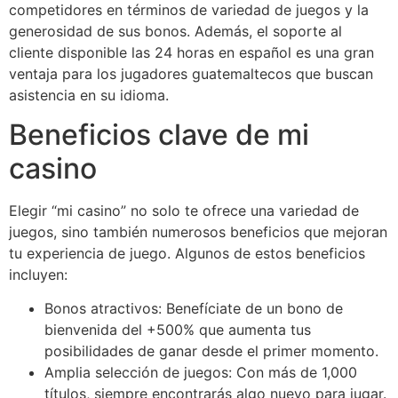
competidores en términos de variedad de juegos y la
generosidad de sus bonos. Además, el soporte al
cliente disponible las 24 horas en español es una gran
ventaja para los jugadores guatemaltecos que buscan
asistencia en su idioma.
Beneficios clave de mi
casino
Elegir “mi casino” no solo te ofrece una variedad de
juegos, sino también numerosos beneficios que mejoran
tu experiencia de juego. Algunos de estos beneficios
incluyen:
Bonos atractivos: Benefíciate de un bono de
bienvenida del +500% que aumenta tus
posibilidades de ganar desde el primer momento.
Amplia selección de juegos: Con más de 1,000
títulos, siempre encontrarás algo nuevo para jugar.