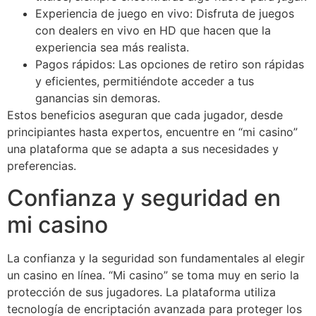
Experiencia de juego en vivo: Disfruta de juegos
con dealers en vivo en HD que hacen que la
experiencia sea más realista.
Pagos rápidos: Las opciones de retiro son rápidas
y eficientes, permitiéndote acceder a tus
ganancias sin demoras.
Estos beneficios aseguran que cada jugador, desde
principiantes hasta expertos, encuentre en “mi casino”
una plataforma que se adapta a sus necesidades y
preferencias.
Confianza y seguridad en
mi casino
La confianza y la seguridad son fundamentales al elegir
un casino en línea. “Mi casino” se toma muy en serio la
protección de sus jugadores. La plataforma utiliza
tecnología de encriptación avanzada para proteger los