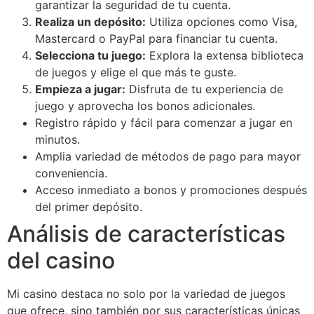
garantizar la seguridad de tu cuenta.
Realiza un depósito:
Utiliza opciones como Visa,
Mastercard o PayPal para financiar tu cuenta.
Selecciona tu juego:
Explora la extensa biblioteca
de juegos y elige el que más te guste.
Empieza a jugar:
Disfruta de tu experiencia de
juego y aprovecha los bonos adicionales.
Registro rápido y fácil para comenzar a jugar en
minutos.
Amplia variedad de métodos de pago para mayor
conveniencia.
Acceso inmediato a bonos y promociones después
del primer depósito.
Análisis de características
del casino
Mi casino destaca no solo por la variedad de juegos
que ofrece, sino también por sus características únicas