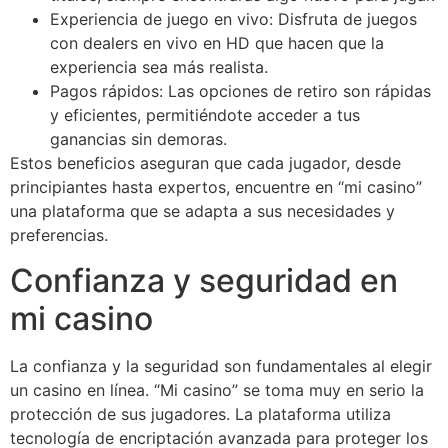
Experiencia de juego en vivo: Disfruta de juegos
con dealers en vivo en HD que hacen que la
experiencia sea más realista.
Pagos rápidos: Las opciones de retiro son rápidas
y eficientes, permitiéndote acceder a tus
ganancias sin demoras.
Estos beneficios aseguran que cada jugador, desde
principiantes hasta expertos, encuentre en “mi casino”
una plataforma que se adapta a sus necesidades y
preferencias.
Confianza y seguridad en
mi casino
La confianza y la seguridad son fundamentales al elegir
un casino en línea. “Mi casino” se toma muy en serio la
protección de sus jugadores. La plataforma utiliza
tecnología de encriptación avanzada para proteger los