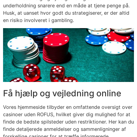
underholdning snarere end en måde at tjene penge på.
Husk, at uanset hvor godt du strategiserer, er der altid
en risiko involveret i gambling.
Få hjælp og vejledning online
Vores hjemmeside tilbyder en omfattende oversigt over
casinoer uden ROFUS, hvilket giver dig mulighed for at
finde de bedste spilsteder uden restriktioner. Her kan du
finde detaljerede anmeldelser og sammenligninger af
forskellige casinoer for at træffe informerede