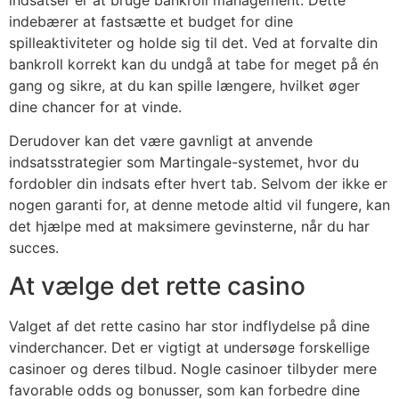
indebærer at fastsætte et budget for dine
spilleaktiviteter og holde sig til det. Ved at forvalte din
bankroll korrekt kan du undgå at tabe for meget på én
gang og sikre, at du kan spille længere, hvilket øger
dine chancer for at vinde.
Derudover kan det være gavnligt at anvende
indsatsstrategier som Martingale-systemet, hvor du
fordobler din indsats efter hvert tab. Selvom der ikke er
nogen garanti for, at denne metode altid vil fungere, kan
det hjælpe med at maksimere gevinsterne, når du har
succes.
At vælge det rette casino
Valget af det rette casino har stor indflydelse på dine
vinderchancer. Det er vigtigt at undersøge forskellige
casinoer og deres tilbud. Nogle casinoer tilbyder mere
favorable odds og bonusser, som kan forbedre dine