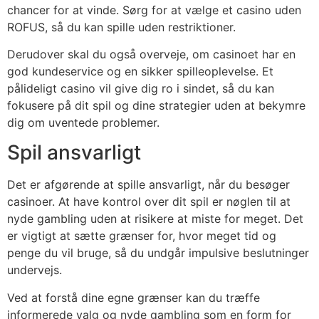
chancer for at vinde. Sørg for at vælge et casino uden
ROFUS, så du kan spille uden restriktioner.
Derudover skal du også overveje, om casinoet har en
god kundeservice og en sikker spilleoplevelse. Et
pålideligt casino vil give dig ro i sindet, så du kan
fokusere på dit spil og dine strategier uden at bekymre
dig om uventede problemer.
Spil ansvarligt
Det er afgørende at spille ansvarligt, når du besøger
casinoer. At have kontrol over dit spil er nøglen til at
nyde gambling uden at risikere at miste for meget. Det
er vigtigt at sætte grænser for, hvor meget tid og
penge du vil bruge, så du undgår impulsive beslutninger
undervejs.
Ved at forstå dine egne grænser kan du træffe
informerede valg og nyde gambling som en form for