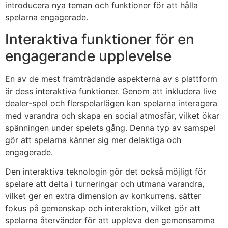
introducera nya teman och funktioner för att hålla
spelarna engagerade.
Interaktiva funktioner för en
engagerande upplevelse
En av de mest framträdande aspekterna av s plattform
är dess interaktiva funktioner. Genom att inkludera live
dealer-spel och flerspelarlägen kan spelarna interagera
med varandra och skapa en social atmosfär, vilket ökar
spänningen under spelets gång. Denna typ av samspel
gör att spelarna känner sig mer delaktiga och
engagerade.
Den interaktiva teknologin gör det också möjligt för
spelare att delta i turneringar och utmana varandra,
vilket ger en extra dimension av konkurrens. sätter
fokus på gemenskap och interaktion, vilket gör att
spelarna återvänder för att uppleva den gemensamma