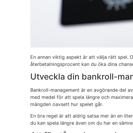
En annan viktig aspekt är att välja rätt spel
återbetalningsprocent kan du öka dina chanser
Utveckla din bankroll-m
Bankroll-management är en avgörande del av va
med medel för att spela längre och maximera di
mängden oavsett hur spelet går.
En bra regel är att aldrig satsa mer än en lit
du kan spela längre även om du har en sämre