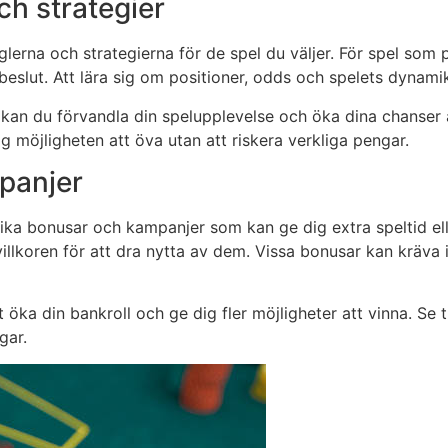
ch strategier
reglerna och strategierna för de spel du väljer. För spel som
 beslut. Att lära sig om positioner, odds och spelets dynami
a kan du förvandla din spelupplevelse och öka dina chanser 
ig möjligheten att öva utan att riskera verkliga pengar.
panjer
lika bonusar och kampanjer som kan ge dig extra speltid elle
villkoren för att dra nytta av dem. Vissa bonusar kan kräva
öka din bankroll och ge dig fler möjligheter att vinna. Se t
gar.