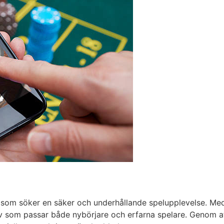
 som söker en säker och underhållande spelupplevelse. Med
tiv som passar både nybörjare och erfarna spelare. Genom 