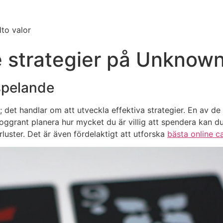
to valor
 strategier på Unknown
 spelande
; det handlar om att utveckla effektiva strategier. En av de
oggrant planera hur mycket du är villig att spendera kan d
rluster. Det är även fördelaktigt att utforska
bästa online c