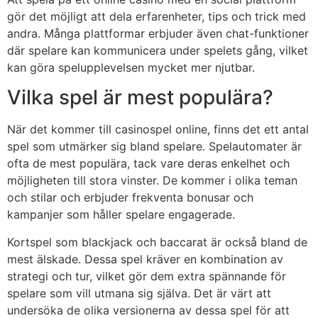
gör det möjligt att dela erfarenheter, tips och trick med
andra. Många plattformar erbjuder även chat-funktioner
där spelare kan kommunicera under spelets gång, vilket
kan göra spelupplevelsen mycket mer njutbar.
Vilka spel är mest populära?
När det kommer till casinospel online, finns det ett antal
spel som utmärker sig bland spelare. Spelautomater är
ofta de mest populära, tack vare deras enkelhet och
möjligheten till stora vinster. De kommer i olika teman
och stilar och erbjuder frekventa bonusar och
kampanjer som håller spelare engagerade.
Kortspel som blackjack och baccarat är också bland de
mest älskade. Dessa spel kräver en kombination av
strategi och tur, vilket gör dem extra spännande för
spelare som vill utmana sig själva. Det är värt att
undersöka de olika versionerna av dessa spel för att