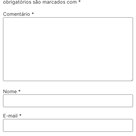
obrigatórios são marcados com
*
Comentário
*
Nome
*
E-mail
*