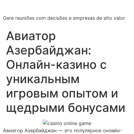
Gere reuniões com decisões e empresas de alto valor
Авиатор
Азербайджан:
Онлайн-казино с
уникальным
игровым опытом и
щедрыми бонусами
Авиатор Азербайджан — это популярное онлайн-