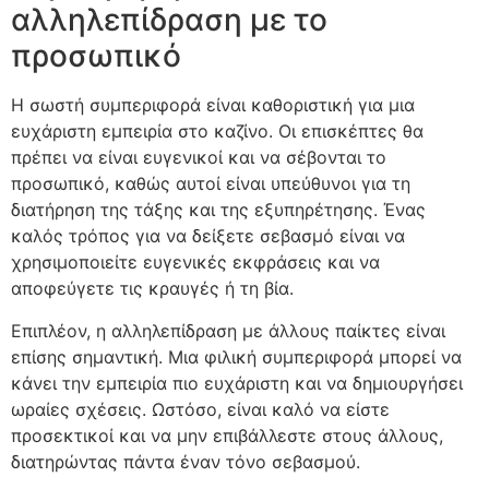
αλληλεπίδραση με το
προσωπικό
Η σωστή συμπεριφορά είναι καθοριστική για μια
ευχάριστη εμπειρία στο καζίνο. Οι επισκέπτες θα
πρέπει να είναι ευγενικοί και να σέβονται το
προσωπικό, καθώς αυτοί είναι υπεύθυνοι για τη
διατήρηση της τάξης και της εξυπηρέτησης. Ένας
καλός τρόπος για να δείξετε σεβασμό είναι να
χρησιμοποιείτε ευγενικές εκφράσεις και να
αποφεύγετε τις κραυγές ή τη βία.
Επιπλέον, η αλληλεπίδραση με άλλους παίκτες είναι
επίσης σημαντική. Μια φιλική συμπεριφορά μπορεί να
κάνει την εμπειρία πιο ευχάριστη και να δημιουργήσει
ωραίες σχέσεις. Ωστόσο, είναι καλό να είστε
προσεκτικοί και να μην επιβάλλεστε στους άλλους,
διατηρώντας πάντα έναν τόνο σεβασμού.