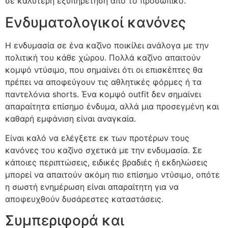
σε καλύτερη εξυπηρέτηση από το προσωπικό.
Ενδυματολογικοί κανόνες
Η ενδυμασία σε ένα καζίνο ποικίλει ανάλογα με την
πολιτική του κάθε χώρου. Πολλά καζίνο απαιτούν
κομψό ντύσιμο, που σημαίνει ότι οι επισκέπτες θα
πρέπει να αποφεύγουν τις αθλητικές φόρμες ή τα
παντελόνια shorts. Ένα κομψό outfit δεν σημαίνει
απαραίτητα επίσημο ένδυμα, αλλά μια προσεγμένη και
καθαρή εμφάνιση είναι αναγκαία.
Είναι καλό να ελέγξετε εκ των προτέρων τους
κανόνες του καζίνο σχετικά με την ενδυμασία. Σε
κάποιες περιπτώσεις, ειδικές βραδιές ή εκδηλώσεις
μπορεί να απαιτούν ακόμη πιο επίσημο ντύσιμο, οπότε
η σωστή ενημέρωση είναι απαραίτητη για να
αποφευχθούν δυσάρεστες καταστάσεις.
Συμπεριφορά και