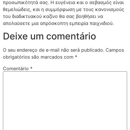
προσωπικότητά σας. Η ευγένεια και ο σεβασμός είναι
θεμελιώδεις, και η συμμόρφωση με τους κανονισμούς
του διαδικτυακού καζίνο θα σας βοηθήσει να
απολαύσετε μια απρόσκοπτη εμπειρία παιχνιδιού.
Deixe um comentário
O seu endereço de e-mail não será publicado.
Campos
obrigatórios são marcados com
*
Comentário
*