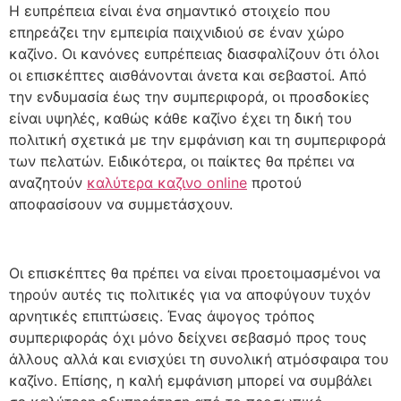
Η ευπρέπεια είναι ένα σημαντικό στοιχείο που
επηρεάζει την εμπειρία παιχνιδιού σε έναν χώρο
καζίνο. Οι κανόνες ευπρέπειας διασφαλίζουν ότι όλοι
οι επισκέπτες αισθάνονται άνετα και σεβαστοί. Από
την ενδυμασία έως την συμπεριφορά, οι προσδοκίες
είναι υψηλές, καθώς κάθε καζίνο έχει τη δική του
πολιτική σχετικά με την εμφάνιση και τη συμπεριφορά
των πελατών. Ειδικότερα, οι παίκτες θα πρέπει να
αναζητούν
καλύτερα καζινο online
προτού
αποφασίσουν να συμμετάσχουν.
Οι επισκέπτες θα πρέπει να είναι προετοιμασμένοι να
τηρούν αυτές τις πολιτικές για να αποφύγουν τυχόν
αρνητικές επιπτώσεις. Ένας άψογος τρόπος
συμπεριφοράς όχι μόνο δείχνει σεβασμό προς τους
άλλους αλλά και ενισχύει τη συνολική ατμόσφαιρα του
καζίνο. Επίσης, η καλή εμφάνιση μπορεί να συμβάλει