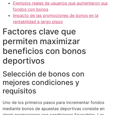
Ejemplos reales de usuarios que aumentaron sus
fondos con bonos
Impacto de las promociones de bonos en la
rentabilidad a largo plazo
Factores clave que
permiten maximizar
beneficios con bonos
deportivos
Selección de bonos con
mejores condiciones y
requisitos
Uno de los primeros pasos para incrementar fondos
mediante bonos de apuestas deportivas consiste en
elegir promociones con condiciones favorables. Las