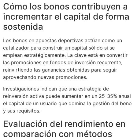
Cómo los bonos contribuyen a
incrementar el capital de forma
sostenida
Los bonos en apuestas deportivas actúan como un
catalizador para construir un capital sólido si se
emplean estratégicamente. La clave está en convertir
las promociones en fondos de inversión recurrente,
reinvirtiendo las ganancias obtenidas para seguir
aprovechando nuevas promociones.
Investigaciones indican que una estrategia de
reinversión activa puede aumentar en un 25-35% anual
el capital de un usuario que domina la gestión del bono
y sus requisitos.
Evaluación del rendimiento en
comparación con métodos