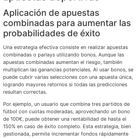
Aplicación de apuestas
combinadas para aumentar las
probabilidades de éxito
Una estrategia efectiva consiste en realizar apuestas
combinadas o parlays utilizando bonos. Aunque las
apuestas combinadas aumentan el riesgo, también
multiplican las ganancias potenciales. Al usar bonos, se
puede cubrir varias selecciones con una apuesta única,
logrando mayores retornos si todas las predicciones
resultan correctas.
Por ejemplo, un usuario que combina tres partidos de
fútbol con cuotas moderadas, aprovechando un bono
de 100€, puede obtener una rentabilidad de hasta el
150% en caso de éxito completo. Esta estrategia, bien
gestionada, permite incrementar fondos rápidamente