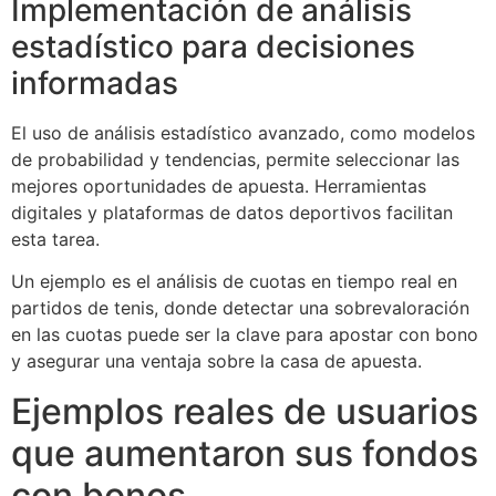
Implementación de análisis
estadístico para decisiones
informadas
El uso de análisis estadístico avanzado, como modelos
de probabilidad y tendencias, permite seleccionar las
mejores oportunidades de apuesta. Herramientas
digitales y plataformas de datos deportivos facilitan
esta tarea.
Un ejemplo es el análisis de cuotas en tiempo real en
partidos de tenis, donde detectar una sobrevaloración
en las cuotas puede ser la clave para apostar con bono
y asegurar una ventaja sobre la casa de apuesta.
Ejemplos reales de usuarios
que aumentaron sus fondos
con bonos