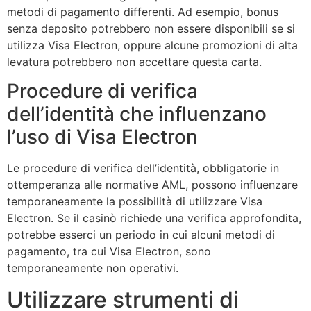
metodi di pagamento differenti. Ad esempio, bonus
senza deposito potrebbero non essere disponibili se si
utilizza Visa Electron, oppure alcune promozioni di alta
levatura potrebbero non accettare questa carta.
Procedure di verifica
dell’identità che influenzano
l’uso di Visa Electron
Le procedure di verifica dell’identità, obbligatorie in
ottemperanza alle normative AML, possono influenzare
temporaneamente la possibilità di utilizzare Visa
Electron. Se il casinò richiede una verifica approfondita,
potrebbe esserci un periodo in cui alcuni metodi di
pagamento, tra cui Visa Electron, sono
temporaneamente non operativi.
Utilizzare strumenti di