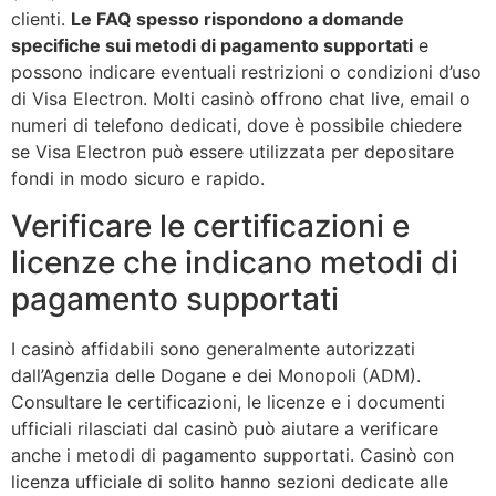
clienti.
Le FAQ spesso rispondono a domande
specifiche sui metodi di pagamento supportati
e
possono indicare eventuali restrizioni o condizioni d’uso
di Visa Electron. Molti casinò offrono chat live, email o
numeri di telefono dedicati, dove è possibile chiedere
se Visa Electron può essere utilizzata per depositare
fondi in modo sicuro e rapido.
Verificare le certificazioni e
licenze che indicano metodi di
pagamento supportati
I casinò affidabili sono generalmente autorizzati
dall’Agenzia delle Dogane e dei Monopoli (ADM).
Consultare le certificazioni, le licenze e i documenti
ufficiali rilasciati dal casinò può aiutare a verificare
anche i metodi di pagamento supportati. Casinò con
licenza ufficiale di solito hanno sezioni dedicate alle