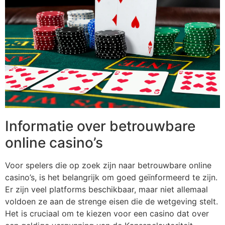
Informatie over betrouwbare
online casino’s
Voor spelers die op zoek zijn naar betrouwbare online
casino’s, is het belangrijk om goed geïnformeerd te zijn.
Er zijn veel platforms beschikbaar, maar niet allemaal
voldoen ze aan de strenge eisen die de wetgeving stelt.
Het is cruciaal om te kiezen voor een casino dat over