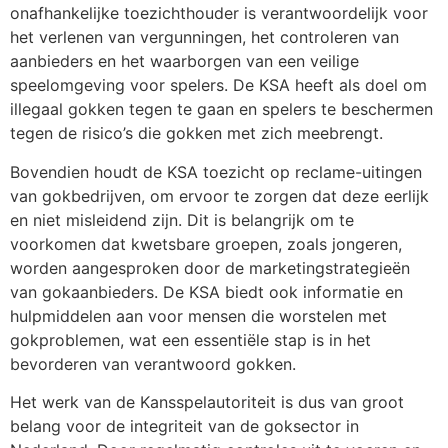
onafhankelijke toezichthouder is verantwoordelijk voor
het verlenen van vergunningen, het controleren van
aanbieders en het waarborgen van een veilige
speelomgeving voor spelers. De KSA heeft als doel om
illegaal gokken tegen te gaan en spelers te beschermen
tegen de risico’s die gokken met zich meebrengt.
Bovendien houdt de KSA toezicht op reclame-uitingen
van gokbedrijven, om ervoor te zorgen dat deze eerlijk
en niet misleidend zijn. Dit is belangrijk om te
voorkomen dat kwetsbare groepen, zoals jongeren,
worden aangesproken door de marketingstrategieën
van gokaanbieders. De KSA biedt ook informatie en
hulpmiddelen aan voor mensen die worstelen met
gokproblemen, wat een essentiële stap is in het
bevorderen van verantwoord gokken.
Het werk van de Kansspelautoriteit is dus van groot
belang voor de integriteit van de goksector in