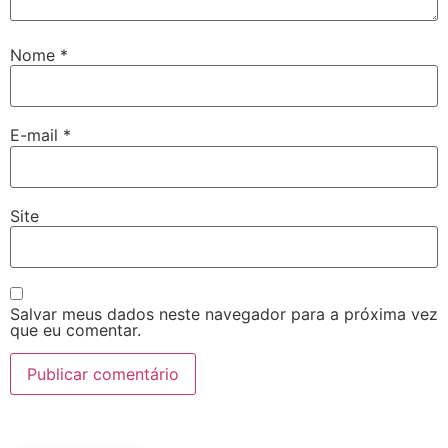
Nome
*
E-mail
*
Site
Salvar meus dados neste navegador para a próxima vez
que eu comentar.