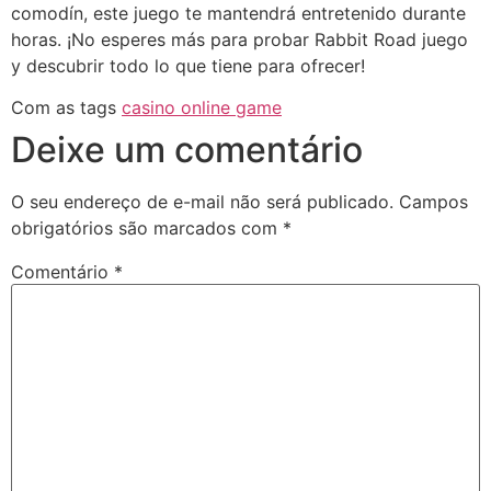
comodín, este juego te mantendrá entretenido durante
horas. ¡No esperes más para probar Rabbit Road juego
y descubrir todo lo que tiene para ofrecer!
Com as tags
casino online game
Deixe um comentário
O seu endereço de e-mail não será publicado.
Campos
obrigatórios são marcados com
*
Comentário
*