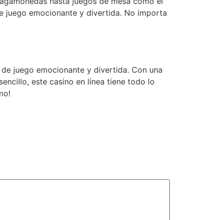
 tragamonedas hasta juegos de mesa como el
 de juego emocionante y divertida. No importa
a de juego emocionante y divertida. Con una
ncillo, este casino en línea tiene todo lo
mo!