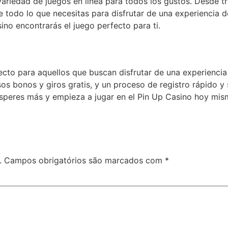
 variedad de juegos en línea para todos los gustos. Desde
iene todo lo que necesitas para disfrutar de una experiencia
ino encontrarás el juego perfecto para ti.
fecto para aquellos que buscan disfrutar de una experienci
s bonos y giros gratis, y un proceso de registro rápido y se
esperes más y empieza a jugar en el Pin Up Casino hoy mis
.
Campos obrigatórios são marcados com
*