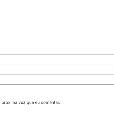
 próxima vez que eu comentar.