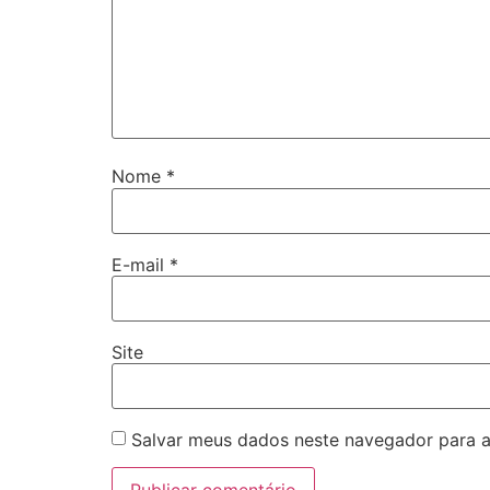
Nome
*
E-mail
*
Site
Salvar meus dados neste navegador para a