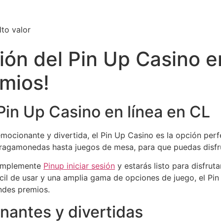
to valor
ón del Pin Up Casino en
mios!
Pin Up Casino en línea en CL
ocionante y divertida, el Pin Up Casino es la opción perfe
tragamonedas hasta juegos de mesa, para que puedas disfru
simplemente
Pinup iniciar sesión
y estarás listo para disfru
ácil de usar y una amplia gama de opciones de juego, el Pin
ndes premios.
antes y divertidas