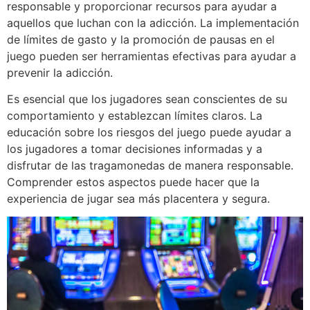
responsable y proporcionar recursos para ayudar a
aquellos que luchan con la adicción. La implementación
de límites de gasto y la promoción de pausas en el
juego pueden ser herramientas efectivas para ayudar a
prevenir la adicción.
Es esencial que los jugadores sean conscientes de su
comportamiento y establezcan límites claros. La
educación sobre los riesgos del juego puede ayudar a
los jugadores a tomar decisiones informadas y a
disfrutar de las tragamonedas de manera responsable.
Comprender estos aspectos puede hacer que la
experiencia de jugar sea más placentera y segura.