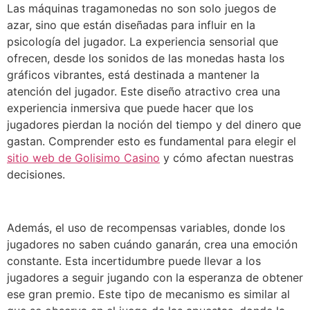
Las máquinas tragamonedas no son solo juegos de
azar, sino que están diseñadas para influir en la
psicología del jugador. La experiencia sensorial que
ofrecen, desde los sonidos de las monedas hasta los
gráficos vibrantes, está destinada a mantener la
atención del jugador. Este diseño atractivo crea una
experiencia inmersiva que puede hacer que los
jugadores pierdan la noción del tiempo y del dinero que
gastan. Comprender esto es fundamental para elegir el
sitio web de Golisimo Casino
y cómo afectan nuestras
decisiones.
Además, el uso de recompensas variables, donde los
jugadores no saben cuándo ganarán, crea una emoción
constante. Esta incertidumbre puede llevar a los
jugadores a seguir jugando con la esperanza de obtener
ese gran premio. Este tipo de mecanismo es similar al