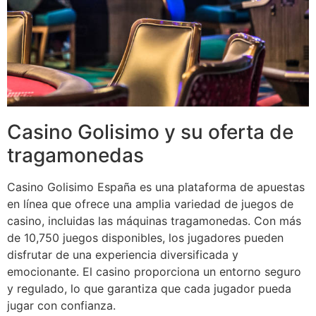
Casino Golisimo y su oferta de
tragamonedas
Casino Golisimo España es una plataforma de apuestas
en línea que ofrece una amplia variedad de juegos de
casino, incluidas las máquinas tragamonedas. Con más
de 10,750 juegos disponibles, los jugadores pueden
disfrutar de una experiencia diversificada y
emocionante. El casino proporciona un entorno seguro
y regulado, lo que garantiza que cada jugador pueda
jugar con confianza.