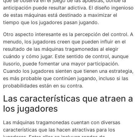
que se observa en el juego de las apuestas, donde la
anticipación puede resultar adictiva. El diseño ingenioso
de estas máquinas está destinado a maximizar el
tiempo que los jugadores pasan jugando.
Otro aspecto interesante es la percepción del control. A
menudo, los jugadores creen que pueden influir en el
resultado de las máquinas tragamonedas al elegir
cuándo y cómo jugar. Este sentido de control, aunque
ilusorio, puede fomentar una mayor participación.
Cuando los jugadores sienten que tienen una estrategia,
es más probable que continúen jugando, incluso si las
probabilidades están en su contra.
Las características que atraen a
los jugadores
Las máquinas tragamonedas cuentan con diversas
características que las hacen atractivas para los
jugadores. Entre ellas se incluyen rondas de