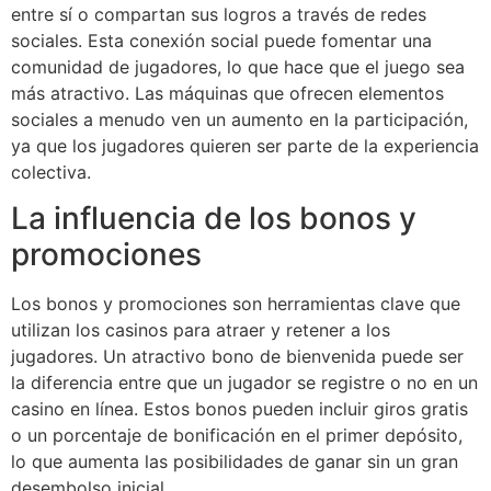
entre sí o compartan sus logros a través de redes
sociales. Esta conexión social puede fomentar una
comunidad de jugadores, lo que hace que el juego sea
más atractivo. Las máquinas que ofrecen elementos
sociales a menudo ven un aumento en la participación,
ya que los jugadores quieren ser parte de la experiencia
colectiva.
La influencia de los bonos y
promociones
Los bonos y promociones son herramientas clave que
utilizan los casinos para atraer y retener a los
jugadores. Un atractivo bono de bienvenida puede ser
la diferencia entre que un jugador se registre o no en un
casino en línea. Estos bonos pueden incluir giros gratis
o un porcentaje de bonificación en el primer depósito,
lo que aumenta las posibilidades de ganar sin un gran
desembolso inicial.