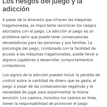
Los riesgos del juego y la
adicción
A pesar de la diversión que ofrecen las máquinas
tragamonedas, es importante reconocer los riesgos
asociados con el juego. La adicción al juego es un
problema serio que puede tener consecuencias
devastadoras para las personas y sus familias. La
psicología del juego, combinada con la facilidad de
acceso a las máquinas tragamonedas, puede llevar a
algunos jugadores a desarrollar comportamientos
compulsivos.
Los signos de la adicción pueden incluir la pérdida de
control sobre la cantidad de dinero que se gasta, el
juego a pesar de las consecuencias negativas y la
necesidad de jugar para experimentar la misma
emoción. Los casinos, incluidos los casinos en línea,
tienen la responsabilidad de promover el juego