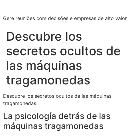
Gere reuniões com decisões e empresas de alto valor
Descubre los
secretos ocultos de
las máquinas
tragamonedas
Descubre los secretos ocultos de las máquinas
tragamonedas
La psicología detrás de las
máquinas tragamonedas