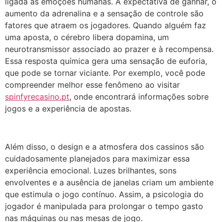
ligada às emoções humanas. A expectativa de ganhar, o
aumento da adrenalina e a sensação de controle são
fatores que atraem os jogadores. Quando alguém faz
uma aposta, o cérebro libera dopamina, um
neurotransmissor associado ao prazer e à recompensa.
Essa resposta química gera uma sensação de euforia,
que pode se tornar viciante. Por exemplo, você pode
compreender melhor esse fenômeno ao visitar
spinfyrecasino.pt
, onde encontrará informações sobre
jogos e a experiência de apostas.
Além disso, o design e a atmosfera dos cassinos são
cuidadosamente planejados para maximizar essa
experiência emocional. Luzes brilhantes, sons
envolventes e a ausência de janelas criam um ambiente
que estimula o jogo contínuo. Assim, a psicologia do
jogador é manipulada para prolongar o tempo gasto
nas máquinas ou nas mesas de jogo.