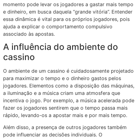
momento pode levar os jogadores a gastar mais tempo
e dinheiro, em busca daquela “grande vitória”. Entender
essa dinâmica é vital para os próprios jogadores, pois
ajuda a explicar o comportamento compulsivo
associado às apostas.
A influência do ambiente do
cassino
O ambiente de um cassino é cuidadosamente projetado
para maximizar o tempo e o dinheiro gastos pelos
jogadores. Elementos como a disposição das máquinas,
a iluminação e a música criam uma atmosfera que
incentiva o jogo. Por exemplo, a música acelerada pode
fazer os jogadores sentirem que o tempo passa mais
rápido, levando-os a apostar mais e por mais tempo.
Além disso, a presença de outros jogadores também
pode influenciar as decisões individuais. O