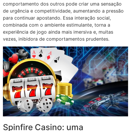
comportamento dos outros pode criar uma sensação
de urgência e competitividade, aumentando a pressão
para continuar apostando. Essa interação social,
combinada com o ambiente estimulante, torna a
experiência de jogo ainda mais imersiva e, muitas
vezes, inibidora de comportamentos prudentes.
Spinfire Casino: uma