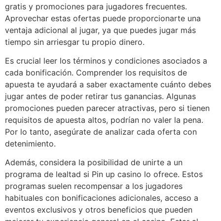
gratis y promociones para jugadores frecuentes.
Aprovechar estas ofertas puede proporcionarte una
ventaja adicional al jugar, ya que puedes jugar más
tiempo sin arriesgar tu propio dinero.
Es crucial leer los términos y condiciones asociados a
cada bonificación. Comprender los requisitos de
apuesta te ayudará a saber exactamente cuánto debes
jugar antes de poder retirar tus ganancias. Algunas
promociones pueden parecer atractivas, pero si tienen
requisitos de apuesta altos, podrían no valer la pena.
Por lo tanto, asegúrate de analizar cada oferta con
detenimiento.
Además, considera la posibilidad de unirte a un
programa de lealtad si Pin up casino lo ofrece. Estos
programas suelen recompensar a los jugadores
habituales con bonificaciones adicionales, acceso a
eventos exclusivos y otros beneficios que pueden