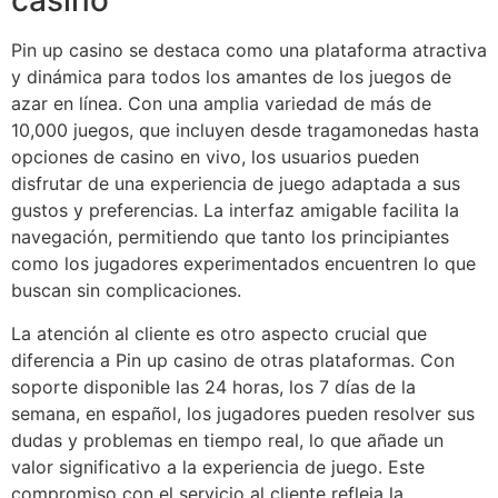
casino
Pin up casino se destaca como una plataforma atractiva
y dinámica para todos los amantes de los juegos de
azar en línea. Con una amplia variedad de más de
10,000 juegos, que incluyen desde tragamonedas hasta
opciones de casino en vivo, los usuarios pueden
disfrutar de una experiencia de juego adaptada a sus
gustos y preferencias. La interfaz amigable facilita la
navegación, permitiendo que tanto los principiantes
como los jugadores experimentados encuentren lo que
buscan sin complicaciones.
La atención al cliente es otro aspecto crucial que
diferencia a Pin up casino de otras plataformas. Con
soporte disponible las 24 horas, los 7 días de la
semana, en español, los jugadores pueden resolver sus
dudas y problemas en tiempo real, lo que añade un
valor significativo a la experiencia de juego. Este
compromiso con el servicio al cliente refleja la