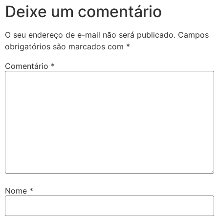
Deixe um comentário
O seu endereço de e-mail não será publicado.
Campos
obrigatórios são marcados com
*
Comentário
*
Nome
*