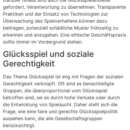
gefordert, Verantwortung zu übernehmen. Transparente
Praktiken und der Einsatz von Technologien zur
Überwachung des Spielverhaltens können dazu
beitragen, potenziell schädliche Muster frühzeitig zu
erkennen und anzugehen. Eine ethische Geschäftspraxis
sollte immer im Vordergrund stehen.
Glücksspiel und soziale
Gerechtigkeit
Das Thema Glücksspiel ist eng mit Fragen der sozialen
Gerechtigkeit verknüpft. Oft sind es benachteiligte
Gruppen, die überproportional vom Glücksspiel
betroffen sind, sei es durch hohe Verluste oder durch
die Entwicklung von Spielsucht. Daher stellt sich die
Frage, wie eine faire und gerechte Glücksspielpolitik
aussehen kann, die alle Gesellschaftsgruppen
berücksichtigt.