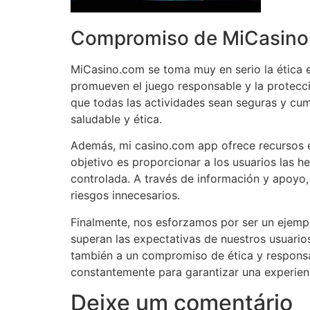
Compromiso de MiCasin
MiCasino.com se toma muy en serio la ética en
promueven el juego responsable y la protecci
que todas las actividades sean seguras y cu
saludable y ética.
Además, mi casino.com app ofrece recursos e
objetivo es proporcionar a los usuarios las 
controlada. A través de información y apoyo
riesgos innecesarios.
Finalmente, nos esforzamos por ser un ejempl
superan las expectativas de nuestros usuario
también a un compromiso de ética y responsab
constantemente para garantizar una experienc
Deixe um comentário