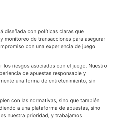
tá diseñada con políticas claras que
d y monitoreo de transacciones para asegurar
compromiso con una experiencia de juego
 los riesgos asociados con el juego. Nuestro
xperiencia de apuestas responsable y
mente una forma de entretenimiento, sin
plen con las normativas, sino que también
ediendo a una plataforma de apuestas, sino
es nuestra prioridad, y trabajamos