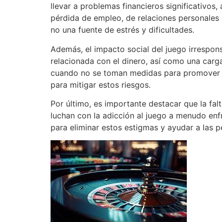
llevar a problemas financieros significativos,
pérdida de empleo, de relaciones personales 
no una fuente de estrés y dificultades.
Además, el impacto social del juego irrespon
relacionada con el dinero, así como una carg
cuando no se toman medidas para promover un
para mitigar estos riesgos.
Por último, es importante destacar que la fal
luchan con la adicción al juego a menudo enf
para eliminar estos estigmas y ayudar a las pe