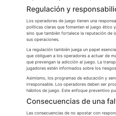
Regulación y responsabili
Los operadores de juego tienen una responsa
políticas claras que fomenten el juego ético 
sino que también fortalece la reputación de l
sus operaciones.
La regulación también juega un papel esencia
que obliguen a los operadores a actuar de ma
que prevengan la adicción al juego. La trans
jugadores estén informados sobre los riesgos
Asimismo, los programas de educación y sensi
irresponsable. Los operadores deben ser pro
hábitos de juego. Este enfoque preventivo pu
Consecuencias de una fal
Las consecuencias de no apostar con responsa