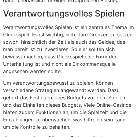
daher unerlässlich für einen erfolgreichen Einstieg.
Verantwortungsvolles Spielen
Verantwortungsvolles Spielen ist ein zentrales Thema im
Glücksspiel. Es ist wichtig, sich klare Grenzen zu setzen,
sowohl hinsichtlich der Zeit als auch des Geldes, das
man bereit ist zu investieren. Spieler sollten sich
bewusst machen, dass Glücksspiel eine Form der
Unterhaltung ist und nicht als Einkommensquelle
angesehen werden sollte.
Um verantwortungsbewusst zu spielen, können
verschiedene Strategien angewandt werden. Dazu
gehört das Festlegen eines Budgets vor dem Spielen
und das Einhalten dieses Budgets. Viele Online-Casinos
bieten zudem Funktionen an, um die Spielzeit und die
Einzahlungen zu überwachen, was hilfreich sein kann,
um die Kontrolle zu behalten.