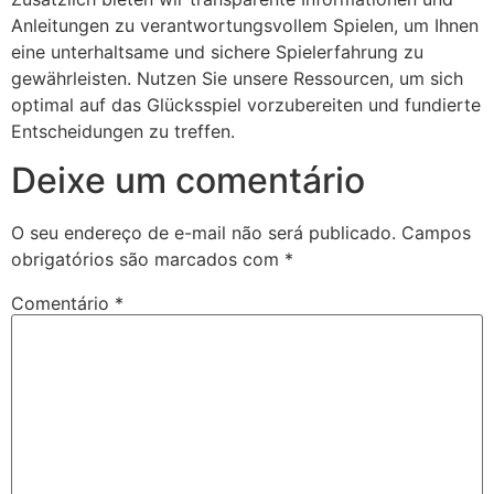
Anleitungen zu verantwortungsvollem Spielen, um Ihnen
eine unterhaltsame und sichere Spielerfahrung zu
gewährleisten. Nutzen Sie unsere Ressourcen, um sich
optimal auf das Glücksspiel vorzubereiten und fundierte
Entscheidungen zu treffen.
Deixe um comentário
O seu endereço de e-mail não será publicado.
Campos
obrigatórios são marcados com
*
Comentário
*