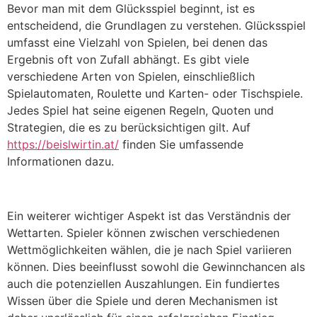
Bevor man mit dem Glücksspiel beginnt, ist es
entscheidend, die Grundlagen zu verstehen. Glücksspiel
umfasst eine Vielzahl von Spielen, bei denen das
Ergebnis oft von Zufall abhängt. Es gibt viele
verschiedene Arten von Spielen, einschließlich
Spielautomaten, Roulette und Karten- oder Tischspiele.
Jedes Spiel hat seine eigenen Regeln, Quoten und
Strategien, die es zu berücksichtigen gilt. Auf
https://beislwirtin.at/
finden Sie umfassende
Informationen dazu.
Ein weiterer wichtiger Aspekt ist das Verständnis der
Wettarten. Spieler können zwischen verschiedenen
Wettmöglichkeiten wählen, die je nach Spiel variieren
können. Dies beeinflusst sowohl die Gewinnchancen als
auch die potenziellen Auszahlungen. Ein fundiertes
Wissen über die Spiele und deren Mechanismen ist