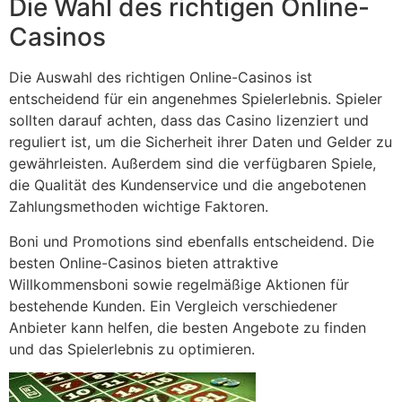
Die Wahl des richtigen Online-
Casinos
Die Auswahl des richtigen Online-Casinos ist
entscheidend für ein angenehmes Spielerlebnis. Spieler
sollten darauf achten, dass das Casino lizenziert und
reguliert ist, um die Sicherheit ihrer Daten und Gelder zu
gewährleisten. Außerdem sind die verfügbaren Spiele,
die Qualität des Kundenservice und die angebotenen
Zahlungsmethoden wichtige Faktoren.
Boni und Promotions sind ebenfalls entscheidend. Die
besten Online-Casinos bieten attraktive
Willkommensboni sowie regelmäßige Aktionen für
bestehende Kunden. Ein Vergleich verschiedener
Anbieter kann helfen, die besten Angebote zu finden
und das Spielerlebnis zu optimieren.