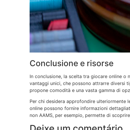
Conclusione e risorse
In conclusione, la scelta tra giocare online o
vantaggi unici, che possono attrarre diversi ti
propone comodità e una vasta gamma di opzi
Per chi desidera approfondire ulteriormente le
online possono fornire informazioni dettagliat
non AAMS, per esempio, permette di scoprire pi
Deixe um comentário