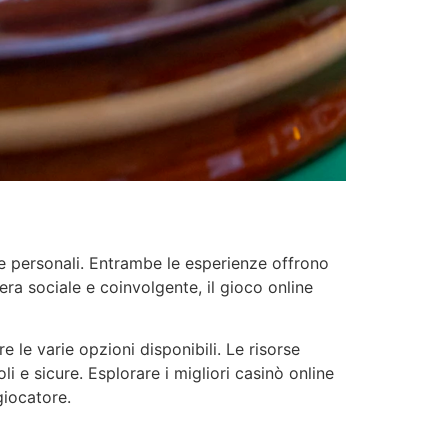
nze personali. Entrambe le esperienze offrono
era sociale e coinvolgente, il gioco online
 le varie opzioni disponibili. Le risorse
i e sicure. Esplorare i migliori casinò online
giocatore.