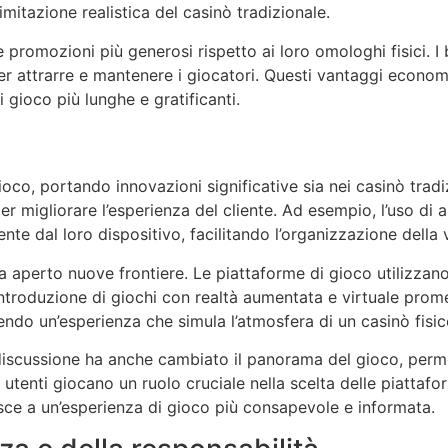
imitazione realistica del casinò tradizionale.
 promozioni più generosi rispetto ai loro omologhi fisici. I 
per attrarre e mantenere i giocatori. Questi vantaggi econ
 gioco più lunghe e gratificanti.
co, portando innovazioni significative sia nei casinò tradizio
migliorare l’esperienza del cliente. Ad esempio, l’uso di a
te dal loro dispositivo, facilitando l’organizzazione della v
a aperto nuove frontiere. Le piattaforme di gioco utilizzano
, l’introduzione di giochi con realtà aumentata e virtuale p
frendo un’esperienza che simula l’atmosfera di un casinò fisi
iscussione ha anche cambiato il panorama del gioco, permet
 utenti giocano un ruolo cruciale nella scelta delle piattafo
isce a un’esperienza di gioco più consapevole e informata.