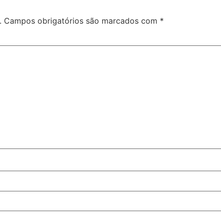
.
Campos obrigatórios são marcados com
*