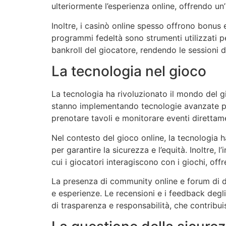
ulteriormente l’esperienza online, offrendo un’
Inoltre, i casinò online spesso offrono bonus e
programmi fedeltà sono strumenti utilizzati 
bankroll del giocatore, rendendo le sessioni di
La tecnologia nel gioco
La tecnologia ha rivoluzionato il mondo del gio
stanno implementando tecnologie avanzate per 
prenotare tavoli e monitorare eventi direttamen
Nel contesto del gioco online, la tecnologia h
per garantire la sicurezza e l’equità. Inoltre
cui i giocatori interagiscono con i giochi, of
La presenza di community online e forum di d
e esperienze. Le recensioni e i feedback degli
di trasparenza e responsabilità, che contribu