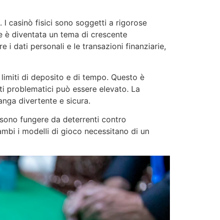
. I casinò fisici sono soggetti a rigorose
ne è diventata un tema di crescente
i dati personali e le transazioni finanziarie,
 limiti di deposito e di tempo. Questo è
i problematici può essere elevato. La
anga divertente e sicura.
ossono fungere da deterrenti contro
ambi i modelli di gioco necessitano di un