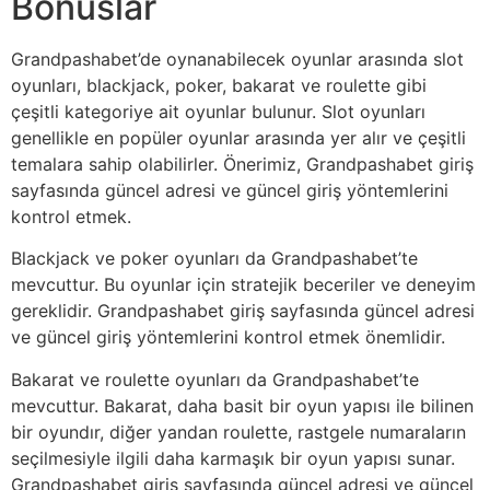
Bonuslar
Grandpashabet’de oynanabilecek oyunlar arasında slot
oyunları, blackjack, poker, bakarat ve roulette gibi
çeşitli kategoriye ait oyunlar bulunur. Slot oyunları
genellikle en popüler oyunlar arasında yer alır ve çeşitli
temalara sahip olabilirler. Önerimiz, Grandpashabet giriş
sayfasında güncel adresi ve güncel giriş yöntemlerini
kontrol etmek.
Blackjack ve poker oyunları da Grandpashabet’te
mevcuttur. Bu oyunlar için stratejik beceriler ve deneyim
gereklidir. Grandpashabet giriş sayfasında güncel adresi
ve güncel giriş yöntemlerini kontrol etmek önemlidir.
Bakarat ve roulette oyunları da Grandpashabet’te
mevcuttur. Bakarat, daha basit bir oyun yapısı ile bilinen
bir oyundır, diğer yandan roulette, rastgele numaraların
seçilmesiyle ilgili daha karmaşık bir oyun yapısı sunar.
Grandpashabet giriş sayfasında güncel adresi ve güncel