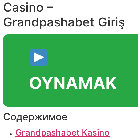
Casino –
Grandpashabet Giriş
OYNAMAK
Содержимое
Grandpashabet Kasino