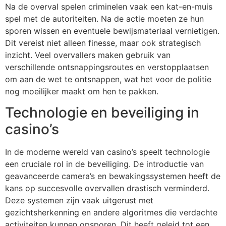
Na de overval spelen criminelen vaak een kat-en-muis
spel met de autoriteiten. Na de actie moeten ze hun
sporen wissen en eventuele bewijsmateriaal vernietigen.
Dit vereist niet alleen finesse, maar ook strategisch
inzicht. Veel overvallers maken gebruik van
verschillende ontsnappingsroutes en verstopplaatsen
om aan de wet te ontsnappen, wat het voor de politie
nog moeilijker maakt om hen te pakken.
Technologie en beveiliging in
casino’s
In de moderne wereld van casino’s speelt technologie
een cruciale rol in de beveiliging. De introductie van
geavanceerde camera’s en bewakingssystemen heeft de
kans op succesvolle overvallen drastisch verminderd.
Deze systemen zijn vaak uitgerust met
gezichtsherkenning en andere algoritmes die verdachte
activiteiten kunnen opsporen. Dit heeft geleid tot een