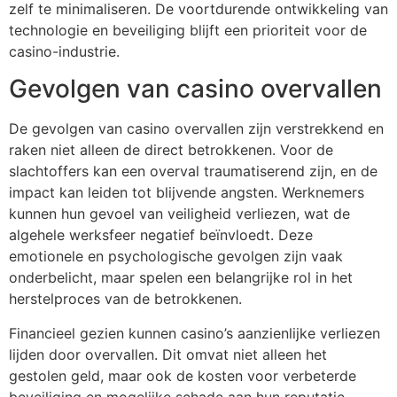
zelf te minimaliseren. De voortdurende ontwikkeling van
technologie en beveiliging blijft een prioriteit voor de
casino-industrie.
Gevolgen van casino overvallen
De gevolgen van casino overvallen zijn verstrekkend en
raken niet alleen de direct betrokkenen. Voor de
slachtoffers kan een overval traumatiserend zijn, en de
impact kan leiden tot blijvende angsten. Werknemers
kunnen hun gevoel van veiligheid verliezen, wat de
algehele werksfeer negatief beïnvloedt. Deze
emotionele en psychologische gevolgen zijn vaak
onderbelicht, maar spelen een belangrijke rol in het
herstelproces van de betrokkenen.
Financieel gezien kunnen casino’s aanzienlijke verliezen
lijden door overvallen. Dit omvat niet alleen het
gestolen geld, maar ook de kosten voor verbeterde
beveiliging en mogelijke schade aan hun reputatie.