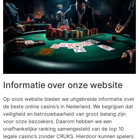
Informatie over onze website
Op onze website bieden we uitgebreide informatie over
de beste online casino’s in Nederland. We begrijpen dat
veiligheid en betrouwbaarheid van groot belang zijn
voor onze bezoekers. Daarom hebben we een
onafhankelijke ranking samengesteld van de top 10
legale casino’s zonder CRUKS. Hierdoor kunnen spelers