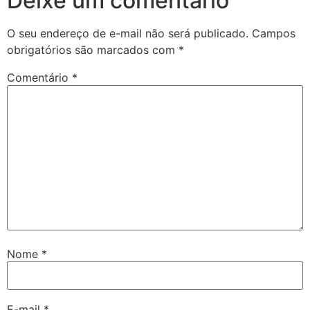
Deixe um comentário
O seu endereço de e-mail não será publicado.
Campos
obrigatórios são marcados com
*
Comentário
*
Nome
*
E-mail
*