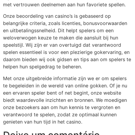
met vertrouwen deelnemen aan hun favoriete spellen.
Onze beoordeling van casino’s is gebaseerd op
belangrijke criteria, zoals licenties, bonusvoorwaarden
en uitbetalingssnelheid. Dit helpt spelers om een
weloverwogen keuze te maken die aansluit bij hun
speelstijl. Wij zijn er van overtuigd dat verantwoord
spelen essentieel is voor een plezierige gokervaring, en
daarom bieden wij ook gidsen en tips aan om spelers te
helpen hun spelgedrag te beheren.
Met onze uitgebreide informatie zijn we er om spelers
te begeleiden in de wereld van online gokken. Of je nu
een ervaren speler bent of net begint, onze website
biedt waardevolle inzichten en bronnen. We moedigen
onze bezoekers aan om hun kennis te vergroten en
verantwoord te spelen, zodat ze optimaal kunnen
genieten van hun tijd in het casino.