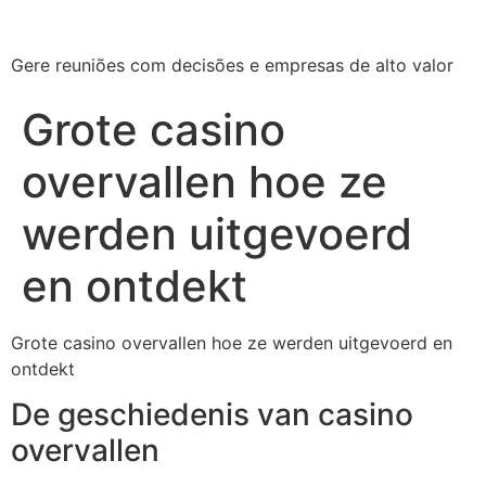
Gere reuniões com decisões e empresas de alto valor
Grote casino
overvallen hoe ze
werden uitgevoerd
en ontdekt
Grote casino overvallen hoe ze werden uitgevoerd en
ontdekt
De geschiedenis van casino
overvallen