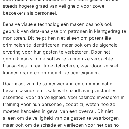
steeds hogere graad van veiligheid voor zowel
bezoekers als personeel.
Behalve visuele technologieën maken casino’s ook
gebruik van data-analyse om patronen in klantgedrag te
monitoren. Dit helpt hen niet alleen om potentiële
criminelen te identificeren, maar ook om de algehele
ervaring voor hun gasten te verbeteren. Door het
gebruik van slimme software kunnen ze verdachte
transacties in real-time detecteren, waardoor ze snel
kunnen reageren op mogelijke bedreigingen.
Daarnaast zijn de samenwerking en communicatie
tussen casino’s en lokale wetshandhavingsinstanties
essentieel voor de veiligheid. Veel casino’s investeren in
training voor hun personeel, zodat zij weten hoe ze
moeten handelen in geval van een overval. Dit niet
alleen om de veiligheid van de gasten te waarborgen,
maar ook om de schade en verliezen voor het casino