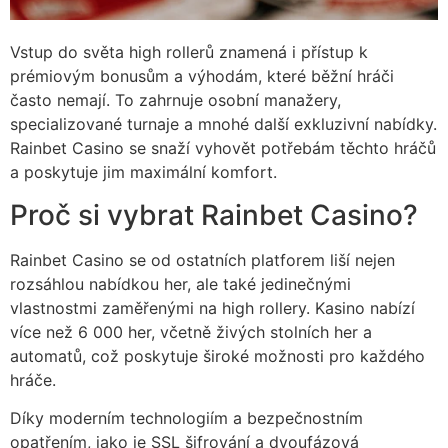
Vstup do světa high rollerů znamená i přístup k
prémiovým bonusům a výhodám, které běžní hráči
často nemají. To zahrnuje osobní manažery,
specializované turnaje a mnohé další exkluzivní nabídky.
Rainbet Casino se snaží vyhovět potřebám těchto hráčů
a poskytuje jim maximální komfort.
Proč si vybrat Rainbet Casino?
Rainbet Casino se od ostatních platforem liší nejen
rozsáhlou nabídkou her, ale také jedinečnými
vlastnostmi zaměřenými na high rollery. Kasino nabízí
více než 6 000 her, včetně živých stolních her a
automatů, což poskytuje široké možnosti pro každého
hráče.
Díky moderním technologiím a bezpečnostním
opatřením, jako je SSL šifrování a dvoufázová