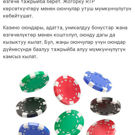
өзгөчө тажрыйба берет. Жогорку RTP
көрсөткүчтөрү менен оюнчулар утуш мүмкүнчүлүгүн
көбөйтүшөт.
Казино оюндары, адатта, уникалдуу бонустар жана
өзгөчөлүктөр менен коштолуп, оюнду дагы да
кызыктуу кылат. Бул, жаңы оюнчулар үчүн оюндар
дүйнөсүндө баалуу тажрыйба алуу мүмкүнчүлүгүн
камсыз кылат.