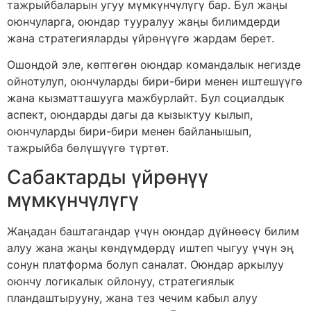
тажрыйбаларын угуу мүмкүнчүлүгү бар. Бул жаңы
оюнчуларга, оюндар тууралуу жаңы билимдерди
жана стратегияларды үйрөнүүгө жардам берет.
Ошондой эле, көптөгөн оюндар командалык негизде
ойнотулуп, оюнчуларды бири-бири менен иштешүүгө
жана кызматташууга мажбурлайт. Бул социалдык
аспект, оюндарды дагы да кызыктуу кылып,
оюнчуларды бири-бири менен байланышып,
тажрыйба бөлүшүүгө түртөт.
Сабактарды үйрөнүү
мүмкүнчүлүгү
Жаңадан баштагандар үчүн оюндар дүйнөөсү билим
алуу жана жаңы көндүмдөрдү иштеп чыгуу үчүн эң
сонун платформа болуп саналат. Оюндар аркылуу
оюнчу логикалык ойлонуу, стратегиялык
пландаштырууну, жана тез чечим кабыл алуу