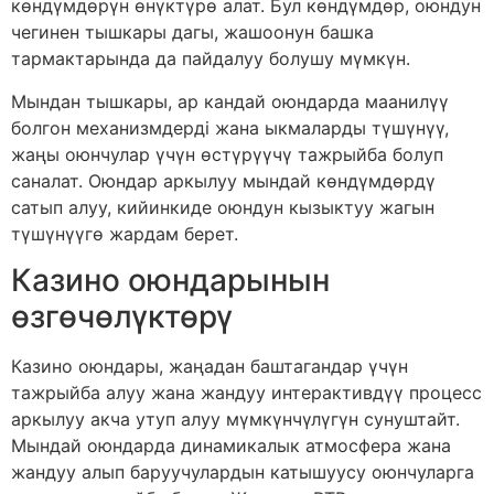
көндүмдөрүн өнүктүрө алат. Бул көндүмдөр, оюндун
чегинен тышкары дагы, жашоонун башка
тармактарында да пайдалуу болушу мүмкүн.
Мындан тышкары, ар кандай оюндарда маанилүү
болгон механизмдерді жана ыкмаларды түшүнүү,
жаңы оюнчулар үчүн өстүрүүчү тажрыйба болуп
саналат. Оюндар аркылуу мындай көндүмдөрдү
сатып алуу, кийинкиде оюндун кызыктуу жагын
түшүнүүгө жардам берет.
Казино оюндарынын
өзгөчөлүктөрү
Казино оюндары, жаңадан баштагандар үчүн
тажрыйба алуу жана жандуу интерактивдүү процесс
аркылуу акча утуп алуу мүмкүнчүлүгүн сунуштайт.
Мындай оюндарда динамикалык атмосфера жана
жандуу алып баруучулардын катышуусу оюнчуларга