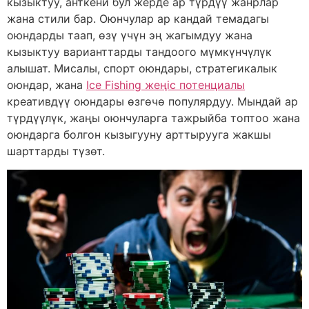
кызыктуу, анткени бул жерде ар түрдүү жанрлар
жана стили бар. Оюнчулар ар кандай темадагы
оюндарды таап, өзү үчүн эң жагымдуу жана
кызыктуу варианттарды тандоого мүмкүнчүлүк
алышат. Мисалы, спорт оюндары, стратегикалык
оюндар, жана
Ice Fishing жеңіс потенциалы
креативдүү оюндары өзгөчө популярдуу. Мындай ар
түрдүүлүк, жаңы оюнчуларга тажрыйба топтоо жана
оюндарга болгон кызыгууну арттырууга жакшы
шарттарды түзөт.