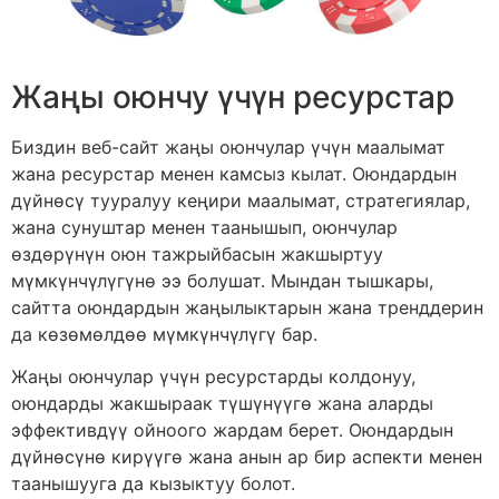
Жаңы оюнчу үчүн ресурстар
Биздин веб-сайт жаңы оюнчулар үчүн маалымат
жана ресурстар менен камсыз кылат. Оюндардын
дүйнөсү тууралуу кеңири маалымат, стратегиялар,
жана сунуштар менен таанышып, оюнчулар
өздөрүнүн оюн тажрыйбасын жакшыртуу
мүмкүнчүлүгүнө ээ болушат. Мындан тышкары,
сайтта оюндардын жаңылыктарын жана тренддерин
да көзөмөлдөө мүмкүнчүлүгү бар.
Жаңы оюнчулар үчүн ресурстарды колдонуу,
оюндарды жакшыраак түшүнүүгө жана аларды
эффективдүү ойноого жардам берет. Оюндардын
дүйнөсүнө кирүүгө жана анын ар бир аспекти менен
таанышууга да кызыктуу болот.