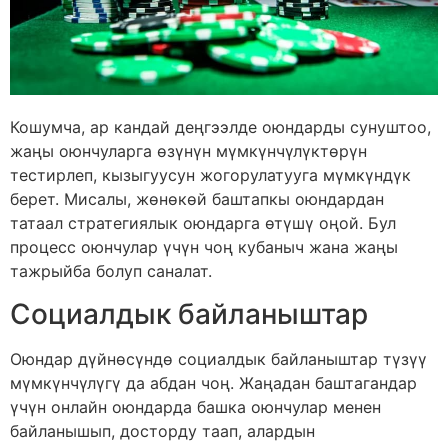
Кошумча, ар кандай деңгээлде оюндарды сунуштоо,
жаңы оюнчуларга өзүнүн мүмкүнчүлүктөрүн
тестирлеп, кызыгуусун жогорулатууга мүмкүндүк
берет. Мисалы, жөнөкөй баштапкы оюндардан
татаал стратегиялык оюндарга өтүшү оңой. Бул
процесс оюнчулар үчүн чоң кубаныч жана жаңы
тажрыйба болуп саналат.
Социалдык байланыштар
Оюндар дүйнөсүндө социалдык байланыштар түзүү
мүмкүнчүлүгү да абдан чоң. Жаңадан баштагандар
үчүн онлайн оюндарда башка оюнчулар менен
байланышып, досторду таап, алардын