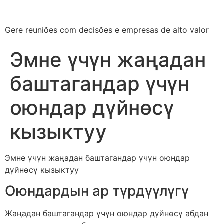
Gere reuniões com decisões e empresas de alto valor
Эмне үчүн жаңадан
баштагандар үчүн
оюндар дүйнөсү
кызыктуу
Эмне үчүн жаңадан баштагандар үчүн оюндар
дүйнөсү кызыктуу
Оюндардын ар түрдүүлүгү
Жаңадан баштагандар үчүн оюндар дүйнөсү абдан