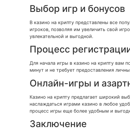
Выбор игр и бонусов
В казино на крипту представлены все поп
игроков, позволяя им увеличить свой игр
увлекательной и выгодной.
Процесс регистрации
Для начала игры в казино на крипту вам 
минут и не требует предоставления личны
Онлайн-игры и азарт
Казино на крипту предлагает широкий выб
наслаждаться играми казино в любое удоб
процесс игры еще более удобным и выгод
Заключение