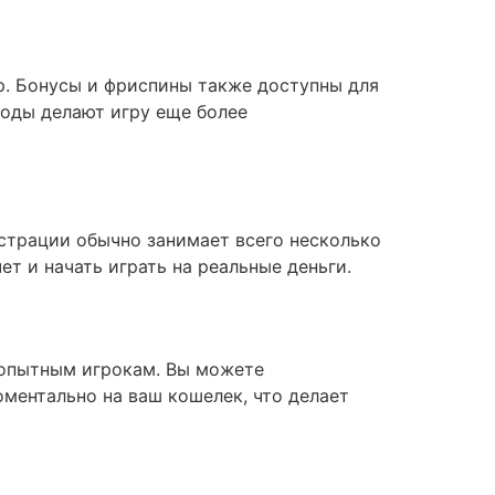
ер. Бонусы и фриспины также доступны для
коды делают игру еще более
истрации обычно занимает всего несколько
т и начать играть на реальные деньги.
и опытным игрокам. Вы можете
ментально на ваш кошелек, что делает