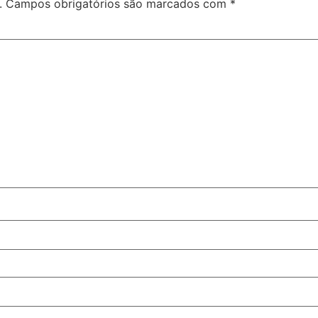
.
Campos obrigatórios são marcados com
*