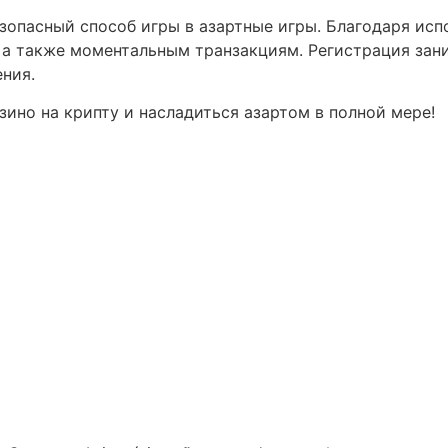
езопасный способ игры в азартные игры. Благодаря ис
, а также моментальным транзакциям. Регистрация зан
ния.
зино на крипту и насладиться азартом в полной мере!