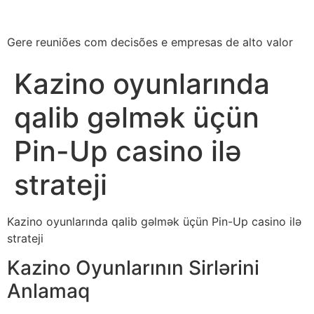
Gere reuniões com decisões e empresas de alto valor
Kazino oyunlarında
qalib gəlmək üçün
Pin-Up casino ilə
strateji
Kazino oyunlarında qalib gəlmək üçün Pin-Up casino ilə
strateji
Kazino Oyunlarının Sirlərini
Anlamaq