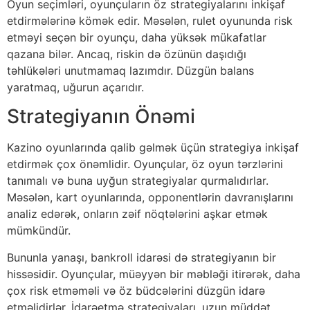
Oyun seçimləri, oyunçuların öz strategiyalarını inkişaf
etdirmələrinə kömək edir. Məsələn, rulet oyununda risk
etməyi seçən bir oyunçu, daha yüksək mükafatlar
qazana bilər. Ancaq, riskin də özünün daşıdığı
təhlükələri unutmamaq lazımdır. Düzgün balans
yaratmaq, uğurun açarıdır.
Strategiyanın Önəmi
Kazino oyunlarında qalib gəlmək üçün strategiya inkişaf
etdirmək çox önəmlidir. Oyunçular, öz oyun tərzlərini
tanımalı və buna uyğun strategiyalar qurmalıdırlar.
Məsələn, kart oyunlarında, opponentlərin davranışlarını
analiz edərək, onların zəif nöqtələrini aşkar etmək
mümkündür.
Bununla yanaşı, bankroll idarəsi də strategiyanın bir
hissəsidir. Oyunçular, müəyyən bir məbləği itirərək, daha
çox risk etməməli və öz büdcələrini düzgün idarə
etməlidirlər. İdarəetmə strategiyaları, uzun müddət