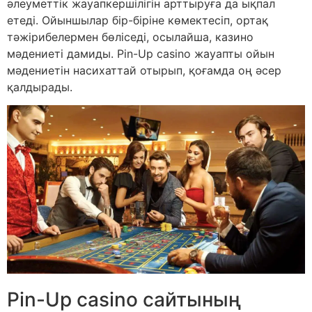
әлеуметтік жауапкершілігін арттыруға да ықпал
етеді. Ойыншылар бір-біріне көмектесіп, ортақ
тәжірибелермен бөліседі, осылайша, казино
мәдениеті дамиды. Pin-Up casino жауапты ойын
мәдениетін насихаттай отырып, қоғамда оң әсер
қалдырады.
Pin-Up casino сайтының