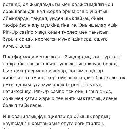
ретінде, ол жылдамдығы мен қолжетімділігімен
ерекшеленеді. Бұл жерде әркім өзіне ұнайтын
ойындарды таңдап, үйден шықпай-ақ ойын
тәжірибесін алу мүмкіндігіне ие. Ойыншылар үшін
Pin-Up casino жаңа ойын түрлерімен танысып,
бұрын-соңды көрмеген мүмкіндіктерді ашуға
көмектеседі.
Платформада ұсынылған ойындардың көп түрлілігі
әрбір ойыншының қызығушылығына жауап береді.
Live-дилерлермен ойындар, сонымен қатар
киберспорт турнирлері ойыншылардың бәсекелестік
рухын дамытуға мүмкіндік береді. Осының
нәтижесінде, Pin-Up casino тек ойын ғана емес,
сонымен қатар жарыс пен ынтымақтастық алаңы
болып табылады.
Инновациялық функциялар да ойыншылардың
қауіпсіздігін қамтамасыз етуге бағытталған.