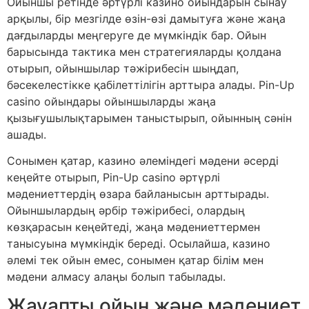
Ойыншы ретінде әртүрлі казино ойындарын сынау
арқылы, бір мезгілде өзін-өзі дамытуға және жаңа
дағдыларды меңгеруге де мүмкіндік бар. Ойын
барысында тактика мен стратегияларды қолдана
отырып, ойыншылар тәжірибесін шыңдап,
бәсекелестікке қабілеттілігін арттыра алады. Pin-Up
casino ойындары ойыншыларды жаңа
қызығушылықтарымен таныстырып, ойынның сәнін
ашады.
Сонымен қатар, казино әлеміндегі мәдени әсерді
кеңейте отырып, Pin-Up casino әртүрлі
мәдениеттердің өзара байланысын арттырады.
Ойыншылардың әрбір тәжірибесі, олардың
көзқарасын кеңейтеді, жаңа мәдениеттермен
танысуына мүмкіндік береді. Осылайша, казино
әлемі тек ойын емес, сонымен қатар білім мен
мәдени алмасу алаңы болып табылады.
Жауапты ойын және мәдениет