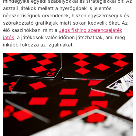
mindegyike egyedi szabályokkal és stratégiákkal bír. Az
asztali játékok mellett a nyerőgépek is jelentős
népszerűségnek örvendenek, hiszen egyszerűségük és
szórakoztató grafikájuk miatt sokan kedvelik őket. Az
élő kaszinókban, mint a
Jégs fishing szerencsejáték
játék
, a játékosok valós időben játszhatnak, ami még
inkább fokozza az izgalmakat.