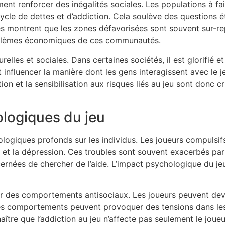
ent renforcer des inégalités sociales. Les populations à fa
cle de dettes et d’addiction. Cela soulève des questions éth
des montrent que les zones défavorisées sont souvent sur-r
roblèmes économiques de ces communautés.
relles et sociales. Dans certaines sociétés, il est glorifié et
nfluencer la manière dont les gens interagissent avec le je
on et la sensibilisation aux risques liés au jeu sont donc 
logiques du jeu
ologiques profonds sur les individus. Les joueurs compulsi
et la dépression. Ces troubles sont souvent exacerbés par la
rnées de chercher de l’aide. L’impact psychologique du jeu 
er des comportements antisociaux. Les joueurs peuvent deve
es comportements peuvent provoquer des tensions dans les r
naître que l’addiction au jeu n’affecte pas seulement le jou