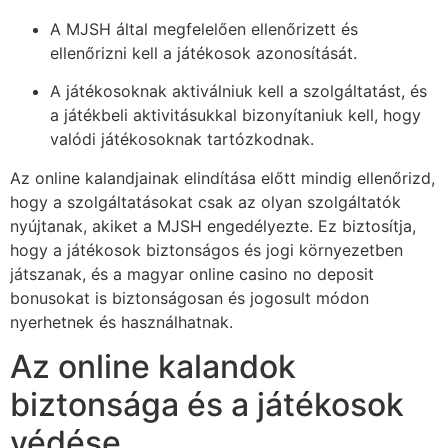
A MJSH által megfelelően ellenőrizett és
ellenőrizni kell a játékosok azonosítását.
A játékosoknak aktiválniuk kell a szolgáltatást, és
a játékbeli aktivitásukkal bizonyítaniuk kell, hogy
valódi játékosoknak tartózkodnak.
Az online kalandjainak elindítása előtt mindig ellenőrizd,
hogy a szolgáltatásokat csak az olyan szolgáltatók
nyújtanak, akiket a MJSH engedélyezte. Ez biztosítja,
hogy a játékosok biztonságos és jogi környezetben
játszanak, és a magyar online casino no deposit
bonusokat is biztonságosan és jogosult módon
nyerhetnek és használhatnak.
Az online kalandok
biztonsága és a játékosok
védése