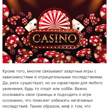
Кроме того, многие связывают азартные игры с
зависимостями и отрицательными последствиями.
Да, риск существует, но он характерен для любого
увлечения, будь то спорт или хобби. Важно
осознавать свои границы и подходить к игре
осознанно, что поможет избежать негативных
последствий. Таким образом, миф о том, что