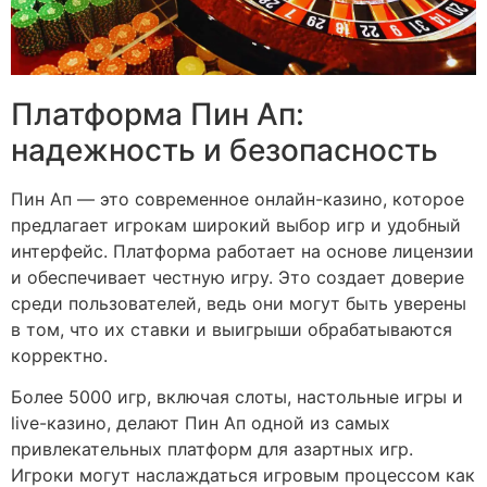
Платформа Пин Ап:
надежность и безопасность
Пин Ап — это современное онлайн-казино, которое
предлагает игрокам широкий выбор игр и удобный
интерфейс. Платформа работает на основе лицензии
и обеспечивает честную игру. Это создает доверие
среди пользователей, ведь они могут быть уверены
в том, что их ставки и выигрыши обрабатываются
корректно.
Более 5000 игр, включая слоты, настольные игры и
live-казино, делают Пин Ап одной из самых
привлекательных платформ для азартных игр.
Игроки могут наслаждаться игровым процессом как