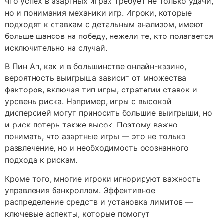
что успех в азартных играх требует не только удачи,
но и понимания механики игр. Игроки, которые
подходят к ставкам с детальным анализом, имеют
больше шансов на победу, нежели те, кто полагается
исключительно на случай.
В Пин Ап, как и в большинстве онлайн-казино,
вероятность выигрыша зависит от множества
факторов, включая тип игры, стратегии ставок и
уровень риска. Например, игры с высокой
дисперсией могут приносить большие выигрыши, но
и риск потерь также высок. Поэтому важно
понимать, что азартные игры — это не только
развлечение, но и необходимость осознанного
подхода к рискам.
Кроме того, многие игроки игнорируют важность
управления банкроллом. Эффективное
распределение средств и установка лимитов —
ключевые аспекты, которые помогут