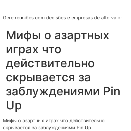
Gere reuniões com decisões e empresas de alto valor
Мифы о азартных
играх что
действительно
скрывается за
заблуждениями Pin
Up
Мифы о азартных играх что действительно
скрывается за заблуждениями Pin Up