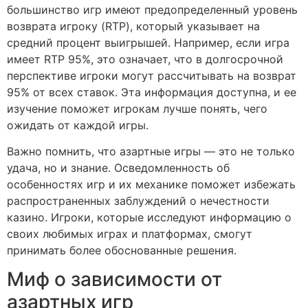
большинство игр имеют предопределенный уровень
возврата игроку (RTP), который указывает на
средний процент выигрышей. Например, если игра
имеет RTP 95%, это означает, что в долгосрочной
перспективе игроки могут рассчитывать на возврат
95% от всех ставок. Эта информация доступна, и ее
изучение поможет игрокам лучше понять, чего
ожидать от каждой игры.
Важно помнить, что азартные игры — это не только
удача, но и знание. Осведомленность об
особенностях игр и их механике поможет избежать
распространенных заблуждений о нечестности
казино. Игроки, которые исследуют информацию о
своих любимых играх и платформах, смогут
принимать более обоснованные решения.
Миф о зависимости от
азартных игр