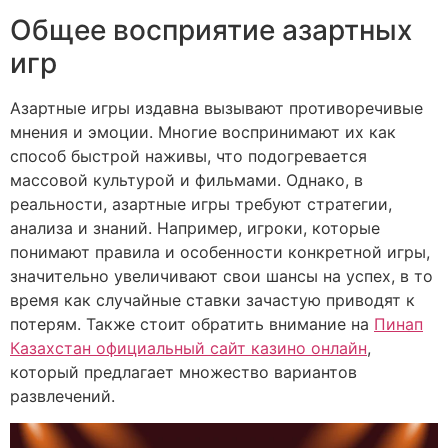
Общее восприятие азартных
игр
Азартные игры издавна вызывают противоречивые
мнения и эмоции. Многие воспринимают их как
способ быстрой наживы, что подогревается
массовой культурой и фильмами. Однако, в
реальности, азартные игры требуют стратегии,
анализа и знаний. Например, игроки, которые
понимают правила и особенности конкретной игры,
значительно увеличивают свои шансы на успех, в то
время как случайные ставки зачастую приводят к
потерям. Также стоит обратить внимание на
Пинап
Казахстан официальный сайт казино онлайн
,
который предлагает множество вариантов
развлечений.