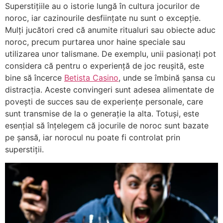
Superstițiile au o istorie lungă în cultura jocurilor de
noroc, iar cazinourile desființate nu sunt o excepție.
Mulți jucători cred că anumite ritualuri sau obiecte aduc
noroc, precum purtarea unor haine speciale sau
utilizarea unor talismane. De exemplu, unii pasionați pot
considera că pentru o experiență de joc reușită, este
bine să încerce
Betista Casino
, unde se îmbină șansa cu
distracția. Aceste convingeri sunt adesea alimentate de
povești de succes sau de experiențe personale, care
sunt transmise de la o generație la alta. Totuși, este
esențial să înțelegem că jocurile de noroc sunt bazate
pe șansă, iar norocul nu poate fi controlat prin
superstiții.